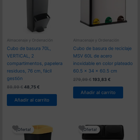
Almacenaje y Ordenación
Almacenaje y Ordenación
Cubo de basura 70L,
Cubo de basura de reciclaje
VERTICAL, 2
MSV 60L de acero
compartimentos, papelera
inoxidable en color plateado
residuos, 76 cm, fácil
60.5 x 34 x 60.5 cm
gestión
El
El
279,99
€
193,83
€
precio
precio
El
El
89,99
€
48,75
€
original
actual
precio
precio
Añadir al carrito
era:
es:
original
actual
Añadir al carrito
279,99 €.
193,83 €.
era:
es:
89,99 €.
48,75 €.
¡Oferta!
¡Oferta!