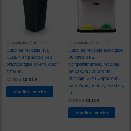
Almacenaje y Ordenación
Almacenaje y Ordenación
Cubo de reciclaje 45L
Cubo de reciclaje ecológico
KEDEN en plástico con
30 litros de 2
práctica tapa abierta color
compartimentos, reciclaje
amarillo.
de basura / cubos de
reciclaje, Gran Capacidad,
El
El
42,99
€
33,63
€
precio
precio
para Papel, Vidrio y Plástico,
original
actual
Añadir al carrito
Id
era:
es:
42,99 €.
33,63 €.
El
El
147,99
€
68,13
€
precio
precio
original
actual
Añadir al carrito
era:
es:
147,99 €.
68,13 €.