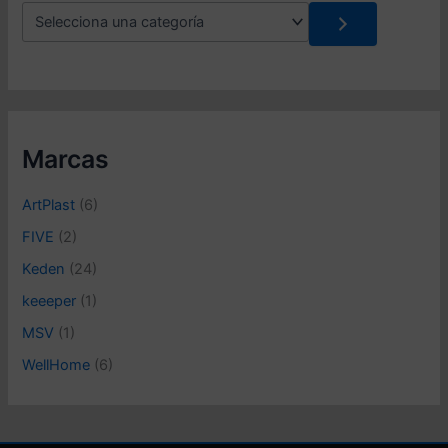
S
e
l
e
c
c
i
o
Marcas
n
a
ArtPlast
(6)
u
n
FIVE
(2)
a
Keden
(24)
c
a
keeeper
(1)
t
e
MSV
(1)
g
WellHome
(6)
o
r
í
a