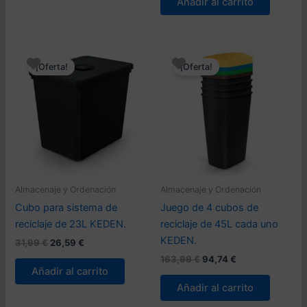
Añadir al carrito
241,99 €.
93,83 €.
era:
es:
131,99 €.
110,55 €.
¡Oferta!
¡Oferta!
Almacenaje y Ordenación
Almacenaje y Ordenación
Cubo para sistema de
Juego de 4 cubos de
reciclaje de 23L KEDEN.
reciclaje de 45L cada uno
KEDEN.
El
El
31,99
€
26,59
€
precio
precio
El
El
163,99
€
94,74
€
original
actual
precio
precio
Añadir al carrito
era:
es:
original
actual
Añadir al carrito
31,99 €.
26,59 €.
era:
es:
163,99 €.
94,74 €.