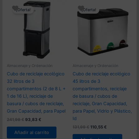
¡Oferta!
¡Oferta!
Almacenaje y Ordenación
Almacenaje y Ordenación
Cubo de reciclaje ecológico
Cubo de reciclaje ecológico
32 litros de 3
45 litros de 3
compartimentos (2 de 8 L +
compartimentos, reciclaje
1 de 16 L), reciclaje de
de basura / cubos de
basura / cubos de reciclaje,
reciclaje, Gran Capacidad,
Gran Capacidad, para Papel
para Papel, Vidrio y Plástico,
Id
El
El
241,99
€
93,83
€
precio
precio
El
El
131,99
€
110,55
€
original
actual
precio
precio
Añadir al carrito
era:
es:
original
actual