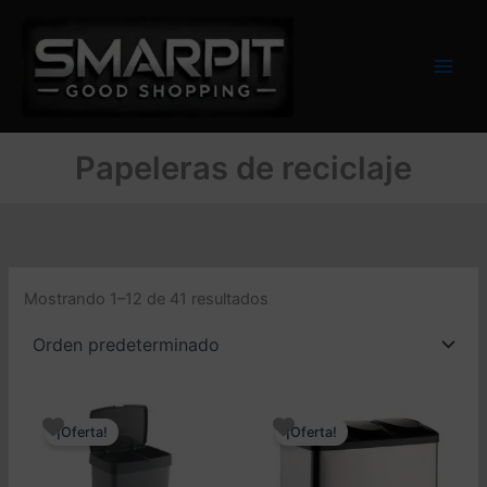
Ir
al
contenido
Papeleras de reciclaje
Mostrando 1–12 de 41 resultados
¡Oferta!
¡Oferta!