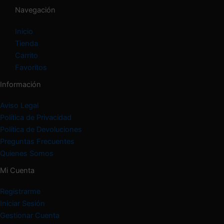
í
Navegación
a
Inicio
Tienda
Carrito
Favoritos
Información
Aviso Legal
Política de Privacidad
Política de Devoluciones
Preguntas Frecuentes
Quienes Somos
Mi Cuenta
Registrarme
Iniciar Sesión
Gestionar Cuenta