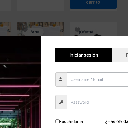
carrito
54,99 €.
32,70 €.
¡Oferta!
¡Oferta!
Iniciar sesión
oción
Bricolaje y Automoción
Bricolaje y Automoción
pileno
Caja en polipropileno
Cesta de
 mm
90×69 h 94 mm para
herramientas
or de
Organizador de
modular kistenberg
st de
plásticoArt Plast de
Toolbox 10 Plus
H107
L443 x P317 x H107
Modular Solution
mm
modular system
¿Has olvid
Recuérdame
32,7x52x12,5