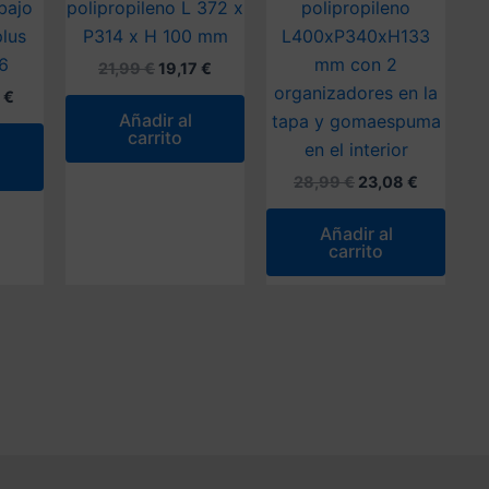
bajo
polipropileno L 372 x
polipropileno
lus
P314 x H 100 mm
L400xP340xH133
6
mm con 2
El
El
21,99
€
19,17
€
precio
precio
organizadores en la
El
5
€
original
actual
o
precio
Añadir al
tapa y gomaespuma
era:
es:
al
actual
carrito
21,99 €.
19,17 €.
en el interior
es:
 €.
22,35 €.
El
El
28,99
€
23,08
€
precio
precio
original
actual
Añadir al
era:
es:
carrito
28,99 €.
23,08 €.