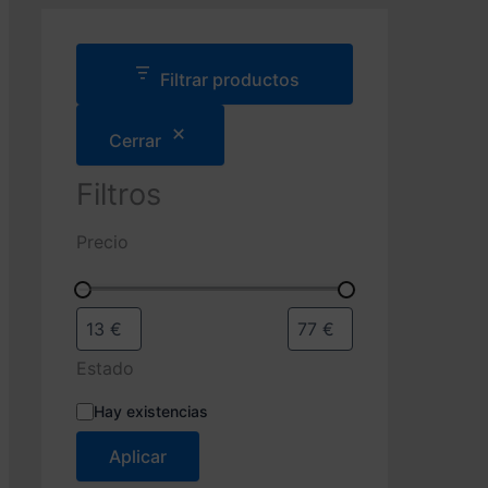
d
a
d
e
Filtrar productos
p
r
Cerrar
o
d
u
Filtros
c
t
Precio
o
s
Estado
E
Hay existencias
s
t
Aplicar
a