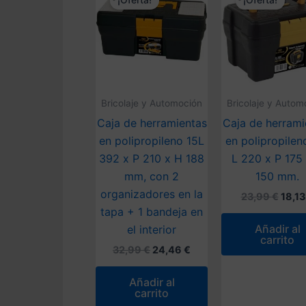
¡Oferta!
¡Oferta!
Bricolaje y Automoción
Bricolaje y Autom
Caja de herramientas
Caja de herrami
en polipropileno 15L
en polipropilen
392 x P 210 x H 188
L 220 x P 175
mm, con 2
150 mm.
organizadores en la
El
23,99
€
18,1
preci
tapa + 1 bandeja en
origi
Añadir al
el interior
era:
carrito
23,99
El
El
32,99
€
24,46
€
precio
precio
original
actual
Añadir al
era:
es:
carrito
32,99 €.
24,46 €.