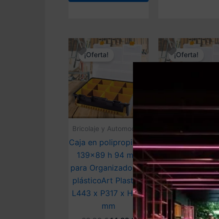
¡Oferta!
¡Oferta!
Bricolaje y Automoción
Bricolaje y Autom
Caja en polipropileno
Caja en polipro
139×89 h 94 mm
208×89 h 94
para Organizador de
para Organizad
plásticoArt Plast de
plásticoArt Pla
L443 x P317 x H107
L443 x P317 x 
mm
mm