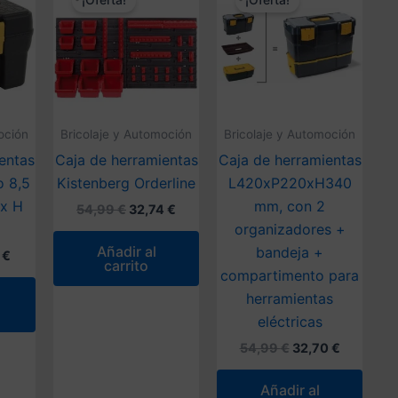
¡Oferta!
¡Oferta!
oción
Bricolaje y Automoción
Bricolaje y Automoción
entas
Caja de herramientas
Caja de herramientas
o 8,5
Kistenberg Orderline
L420xP220xH340
 x H
mm, con 2
El
El
54,99
€
32,74
€
precio
precio
organizadores +
original
actual
Añadir al
bandeja +
El
3
€
era:
es:
carrito
o
precio
54,99 €.
32,74 €.
compartimento para
nal
actual
herramientas
es:
 €.
18,13 €.
eléctricas
El
El
54,99
€
32,70
€
precio
precio
original
actual
Añadir al
era:
es: