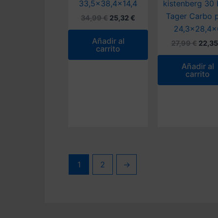
33,5×38,4×14,4
kistenberg 30 
Tager Carbo p
El
El
34,99
€
25,32
€
precio
precio
24,3×28,4×
original
actual
Añadir al
El
27,99
€
22,3
era:
es:
carrito
preci
34,99 €.
25,32 €.
origin
Añadir al
era:
carrito
27,99
1
2
→