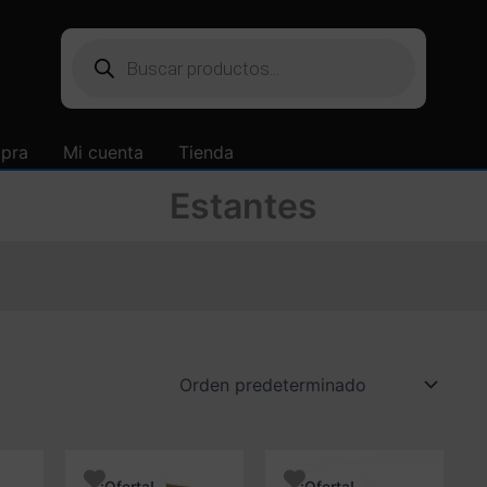
Búsqueda
de
productos
mpra
Mi cuenta
Tienda
Estantes