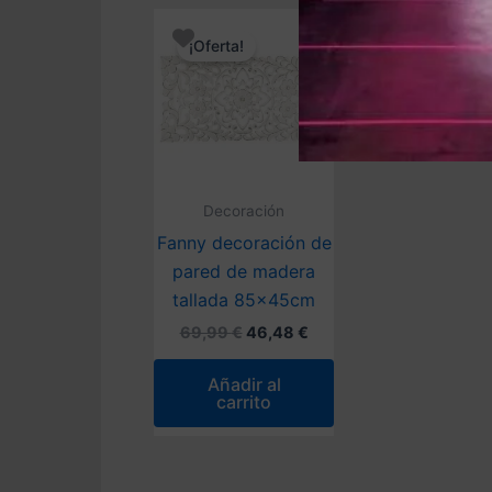
¡Oferta!
Decoración
Fanny decoración de
pared de madera
tallada 85x45cm
El
El
69,99
€
46,48
€
precio
precio
original
actual
Añadir al
era:
es:
carrito
69,99 €.
46,48 €.