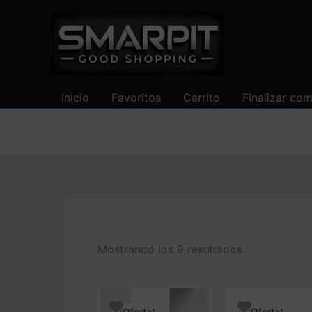
Ir
al
contenido
Inicio
Favoritos
Carrito
Finalizar co
Mostrando los 9 resultados