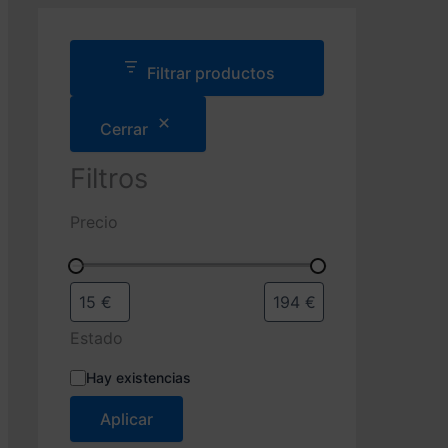
d
a
d
e
Filtrar productos
p
r
Cerrar
o
d
u
Filtros
c
t
Precio
o
s
Estado
E
Hay existencias
s
t
Aplicar
a