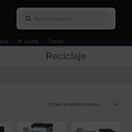
Búsqueda
de
productos
mpra
Mi cuenta
Tienda
Reciclaje