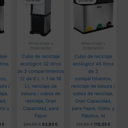
¡Oferta!
¡Oferta!
y
Almacenaje y
Almacenaje y
Ordenación
Ordenación
laje
Cubo de reciclaje
Cubo de reciclaje
tros
ecológico 32 litros
ecológico 45 litros
de 3 compartimentos
de 3
os,
(2 de 8 L + 1 de 16
compartimentos,
ura /
L), reciclaje de
reciclaje de basura /
aje,
basura / cubos de
cubos de reciclaje,
ad,
reciclaje, Gran
Gran Capacidad,
rio y
Capacidad, para
para Papel, Vidrio y
Papel
Plástico, Id
El
El
El
El
El
3
€
241,99
€
93,83
€
131,99
€
110,55
€