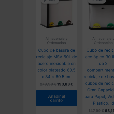
¡Oferta!
¡Oferta!
Almacenaje y
Almacenaje 
Ordenación
Ordenación
Cubo de basura de
Cubo de recic
reciclaje MSV 60L de
ecológico 30 li
acero inoxidable en
de 2
color plateado 60.5
compartiment
x 34 x 60.5 cm
reciclaje de bas
cubos de recicl
El
El
279,99
€
193,83
€
precio
precio
Gran Capacid
original
actual
Añadir al
para Papel, Vid
era:
es:
carrito
279,99 €.
193,83 €.
Plástico, Id
El
147,99
€
68,1