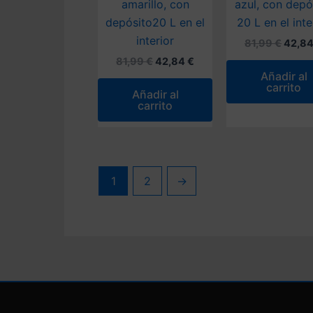
amarillo, con
azul, con depó
depósito20 L en el
20 L en el inte
interior
El
81,99
€
42,8
preci
El
El
81,99
€
42,84
€
origin
precio
precio
Añadir al
era:
original
actual
carrito
81,99 
Añadir al
era:
es:
carrito
81,99 €.
42,84 €.
1
2
→