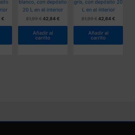
sito
blanco, con depósito
gris, con depósito 20
rior
20 L en el interior
L en el interior
El
El
El
El
El
4
€
81,99
€
42,84
€
81,99
€
42,84
€
o
precio
precio
precio
precio
precio
al
actual
original
actual
original
actual
Añadir al
Añadir al
es:
era:
es:
era:
es:
carrito
carrito
€.
42,84 €.
81,99 €.
42,84 €.
81,99 €.
42,84 €.