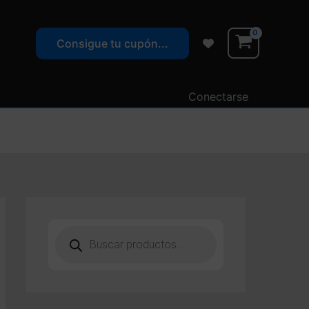
Consigue tu cupón...
Conectarse
B
ú
s
q
u
e