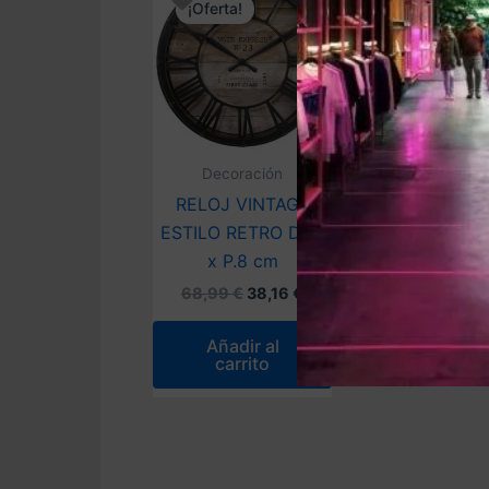
¡Oferta!
Decoración
RELOJ VINTAGE
ESTILO RETRO D.37
x P.8 cm
El
El
68,99
€
38,16
€
precio
precio
original
actual
Añadir al
era:
es:
carrito
68,99 €.
38,16 €.