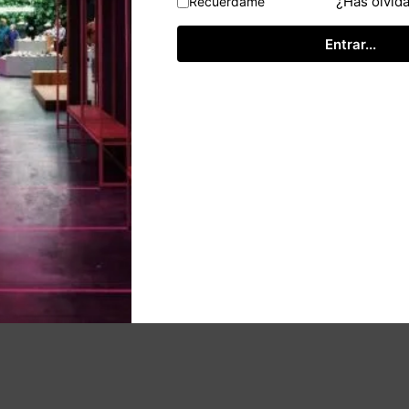
¿Has olvid
Recuérdame
Entrar...