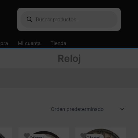
Búsqueda
de
productos
mpra
Mi cuenta
Tienda
Reloj