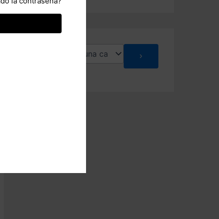
ado la contraseña?
d
o
S
e
l
e
c
c
i
o
n
a
u
n
a
c
a
t
e
g