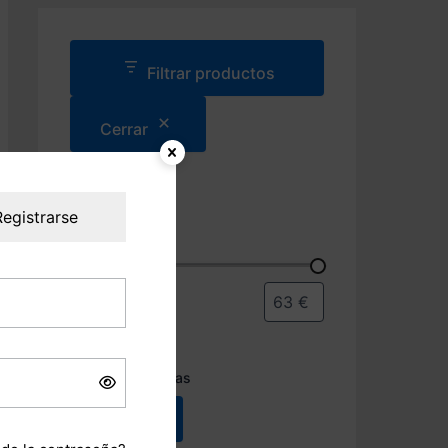
d
a
d
e
Filtrar productos
p
r
Cerrar
o
d
u
Filtros
c
t
Registrarse
Precio
o
s
Estado
E
Hay existencias
s
t
Aplicar
a