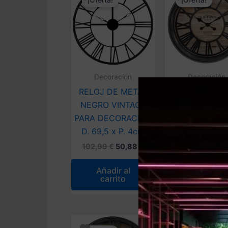
¡Oferta!
¡Oferta!
Decoración
Decoración
RELOJ DE METAL
RELOJ DECORA
NEGRO VINTAGE
EN RELIEVE 
PARA DECORACIÓN
PLÁSTICO Pr. 
D. 69,5 x P. 4cm
Pr. 5,5 cm
El
El
El
102,99
€
50,88
€
60,99
€
35,1
precio
precio
preci
original
actual
origi
Añadir al
Añadir al
era:
es:
era:
carrito
carrito
102,99 €.
50,88 €.
60,9