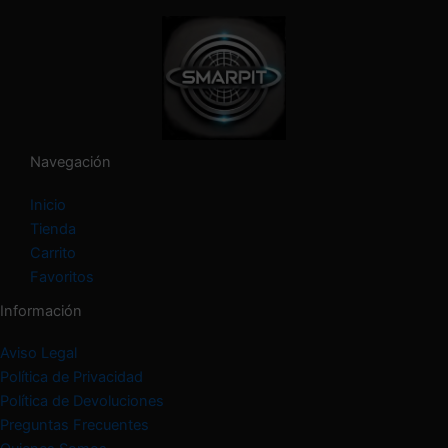
c
a
t
e
g
o
r
í
Navegación
a
Inicio
Tienda
Carrito
Favoritos
Información
Aviso Legal
Política de Privacidad
Política de Devoluciones
Preguntas Frecuentes