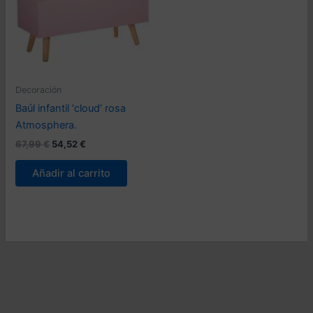
Decoración
Baúl infantil ‘cloud’ rosa
Atmosphera.
El
El
67,99
€
54,52
€
precio
precio
original
actual
Añadir al carrito
era:
es:
67,99 €.
54,52 €.