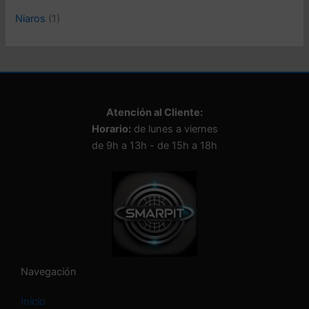
a
Niaros
(1)
u
n
a
c
a
t
e
Atención al Cliente:
g
Horario:
de lunes a viernes
o
de 9h a 13h - de 15h a 18h
r
í
a
Navegación
Inicio