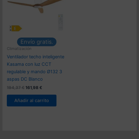
Envío gratis.
Climatización
Ventilador techo inteligente
Kasama con luz CCT
regulable y mando Ø132 3
aspas DC Blanco
El
El
194,37
€
161,98
€
precio
precio
original
actual
Añadir al carrito
era:
es:
194,37 €.
161,98 €.