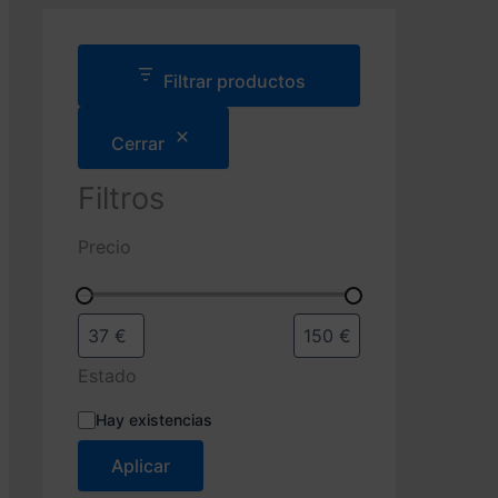
d
a
d
e
Filtrar productos
p
r
Cerrar
o
d
u
Filtros
c
t
Precio
o
s
Estado
E
Hay existencias
s
t
Aplicar
a