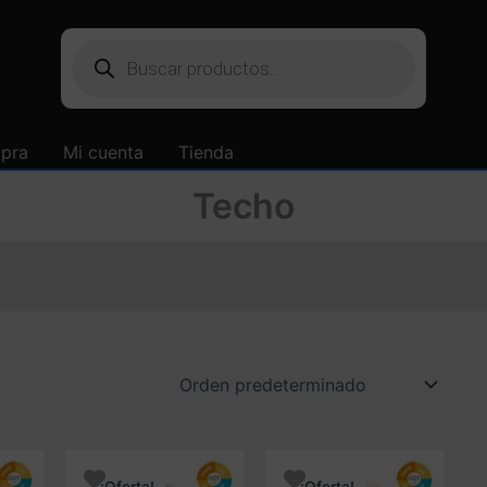
Búsqueda
de
productos
mpra
Mi cuenta
Tienda
Techo