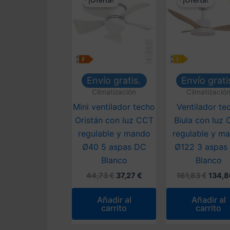
¡Oferta!
¡Oferta!
Envío gratis.
Envío grati
Climatización
Climatizació
Mini ventilador techo
Ventilador te
Oristán con luz CCT
Biula con luz
regulable y mando
regulable y m
Ø40 5 aspas DC
Ø122 3 aspas
Blanco
Blanco
El
El
El
44,73
€
37,27
€
161,83
€
134,
precio
precio
preci
original
actual
origin
Añadir al
Añadir al
era:
es:
era:
carrito
carrito
44,73 €.
37,27 €.
161,83