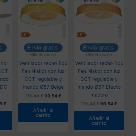
¡Oferta!
¡Oferta!
s.
Envío gratis.
Envío gratis.
n
Climatización
Climatización
cho
Ventilador techo Box
Ventilador techo Box
 CCT
Fan Niskot con luz
Fan Niskot con luz
ando
CCT regulable y
CCT regulable y
 DC
mando Ø57 Beige
mando Ø57 Efecto
madera
El
El
119,44
€
99,54
€
precio
precio
El
El
El
86
€
119,44
€
99,54
€
original
actual
o
precio
precio
precio
Añadir al
era:
es:
al
actual
original
actual
carrito
119,44 €.
99,54 €.
Añadir al
es:
era:
es:
carrito
 €.
134,86 €.
119,44 €.
99,54 €.