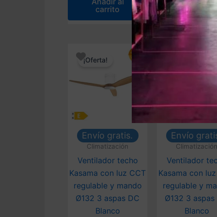
Añadir al
era:
es:
carrito
83,28 €.
69,40 €.
¡Oferta!
¡Oferta!
Envío gratis.
Envío grati
Climatización
Climatizació
Ventilador techo
Ventilador te
Kasama con luz CCT
Kasama con lu
regulable y mando
regulable y m
Ø132 3 aspas DC
Ø132 3 aspas
Blanco
Blanco