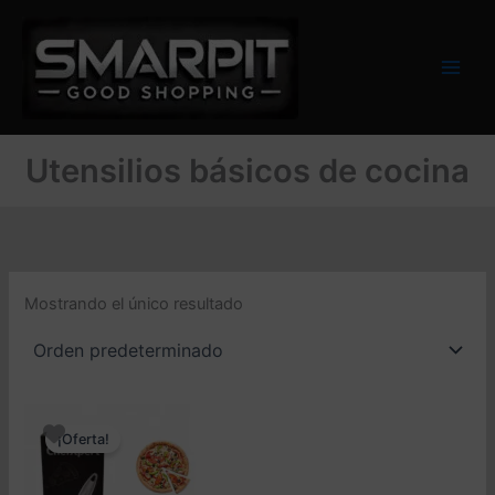
Ir
al
contenido
Utensilios básicos de cocina
Mostrando el único resultado
¡Oferta!