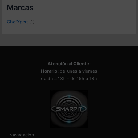
o
Marcas
n
a
ChefXpert
(1)
u
n
a
c
a
t
e
Atención al Cliente:
g
Horario:
de lunes a viernes
o
de 9h a 13h - de 15h a 18h
r
í
a
Navegación