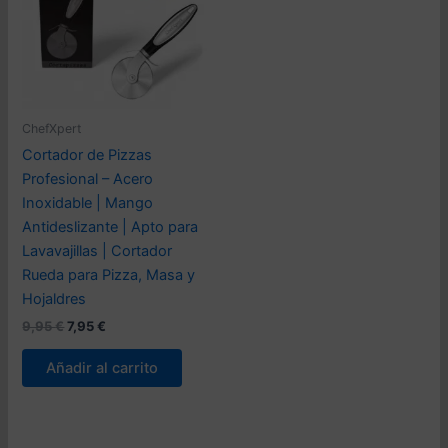
ChefXpert
Cortador de Pizzas
Profesional – Acero
Inoxidable | Mango
Antideslizante | Apto para
Lavavajillas | Cortador
Rueda para Pizza, Masa y
Hojaldres
El
El
9,95
€
7,95
€
precio
precio
original
actual
Añadir al carrito
era:
es:
9,95 €.
7,95 €.