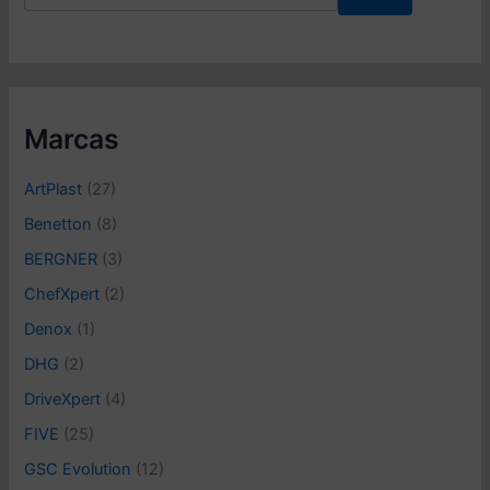
l
e
c
c
i
o
Marcas
n
a
ArtPlast
(27)
u
n
Benetton
(8)
a
BERGNER
(3)
c
a
ChefXpert
(2)
t
e
Denox
(1)
g
DHG
(2)
o
r
DriveXpert
(4)
í
FIVE
(25)
a
GSC Evolution
(12)