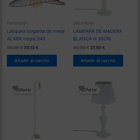
Decoración
Decoración
Lámpara colgante de metal
LÁMPARA DE MADERA
ALARA negra D45
BLANCA H.36CM
El
El
El
El
56,99
€
35,13
€
40,99
€
27,50
€
precio
precio
precio
precio
original
actual
original
actual
Añadir al carrito
Añadir al carrito
era:
es:
era:
es:
56,99 €.
35,13 €.
40,99 €.
27,50 €.
¡Oferta!
¡Oferta!