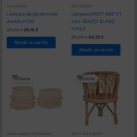
Decoración
Decoración
Lámpara de pie de metal
Lámpara DROIT MDF ET
dorado H150
Lino ‘RENZO’ BLANC
H.54,5
El
El
99,99
€
38,16
€
precio
precio
El
El
60,99
€
44,25
€
original
actual
precio
precio
Añadir al carrito
era:
es:
original
actual
Añadir al carrito
99,99 €.
38,16 €.
era:
es:
60,99 €.
44,25 €.
¡Oferta!
¡Oferta!
Almacenaje y Ordenación
Aire Libre y jardín