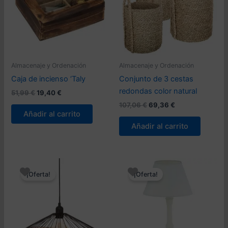
Almacenaje y Ordenación
Almacenaje y Ordenación
Caja de incienso ‘Taly
Conjunto de 3 cestas
redondas color natural
El
El
51,99
€
19,40
€
precio
precio
El
El
107,06
€
69,36
€
original
actual
precio
precio
Añadir al carrito
era:
es:
original
actual
Añadir al carrito
51,99 €.
19,40 €.
era:
es:
107,06 €.
69,36 €.
¡Oferta!
¡Oferta!