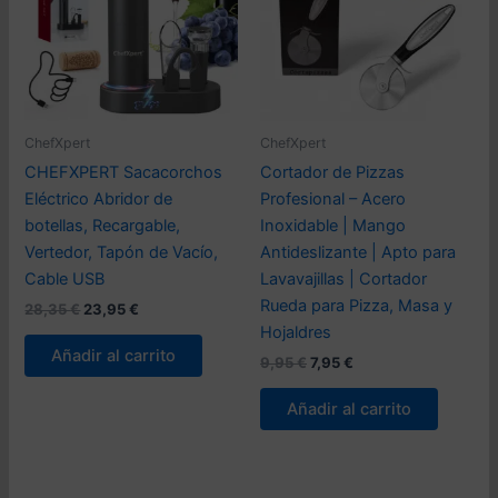
ChefXpert
ChefXpert
CHEFXPERT Sacacorchos
Cortador de Pizzas
Eléctrico Abridor de
Profesional – Acero
botellas, Recargable,
Inoxidable | Mango
Vertedor, Tapón de Vacío,
Antideslizante | Apto para
Cable USB
Lavavajillas | Cortador
Rueda para Pizza, Masa y
El
El
28,35
€
23,95
€
precio
precio
Hojaldres
original
actual
Añadir al carrito
El
El
9,95
€
7,95
€
era:
es:
precio
precio
28,35 €.
23,95 €.
original
actual
Añadir al carrito
era:
es:
9,95 €.
7,95 €.