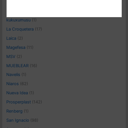
keeeper
(23)
Kistenberg
(5)
kukuxumusu
(1)
La Croquetera
(17)
Laica
(2)
Magefesa
(11)
MSV
(2)
MUEBLEAR
(16)
Navelis
(1)
Niaros
(62)
Nueva Idea
(1)
Prosperplast
(142)
Renberg
(1)
San Ignacio
(98)