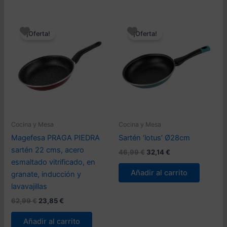
¡Oferta!
¡Oferta!
Cocina y Mesa
Cocina y Mesa
Magefesa PRAGA PIEDRA
Sartén ‘lotus’ Ø28cm
sartén 22 cms, acero
El
El
46,99
€
32,14
€
precio
precio
esmaltado vitrificado, en
original
actual
Añadir al carrito
granate, inducción y
era:
es:
46,99 €.
32,14 €.
lavavajillas
El
El
62,99
€
23,85
€
precio
precio
original
actual
Añadir al carrito
era:
es: