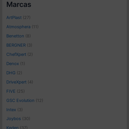
o
Marcas
n
a
ArtPlast
(27)
u
n
Atmosphera
(11)
a
Benetton
(8)
c
a
BERGNER
(3)
t
e
ChefXpert
(2)
g
Denox
(1)
o
r
DHG
(2)
í
DriveXpert
(4)
a
FIVE
(25)
GSC Evolution
(12)
Intex
(3)
Joybos
(30)
Keden
(37)