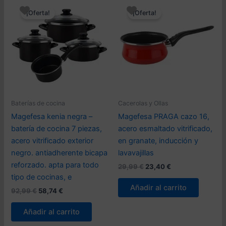
¡Oferta!
¡Oferta!
Baterías de cocina
Cacerolas y Ollas
Magefesa kenia negra –
Magefesa PRAGA cazo 16,
batería de cocina 7 piezas,
acero esmaltado vitrificado,
acero vitrificado exterior
en granate, inducción y
negro. antiadherente bicapa
lavavajillas
reforzado. apta para todo
El
El
29,99
€
23,40
€
precio
precio
tipo de cocinas, e
original
actual
Añadir al carrito
El
El
92,99
€
58,74
€
era:
es:
precio
precio
29,99 €.
23,40 €.
original
actual
Añadir al carrito
era:
es:
92,99 €.
58,74 €.