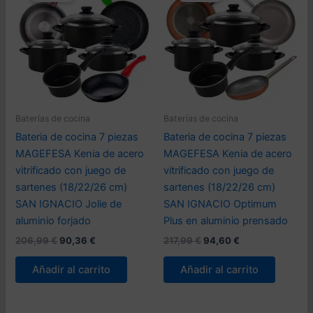
Baterías de cocina
Baterías de cocina
Bateria de cocina 7 piezas
Bateria de cocina 7 piezas
MAGEFESA Kenia de acero
MAGEFESA Kenia de acero
vitrificado con juego de
vitrificado con juego de
sartenes (18/22/26 cm)
sartenes (18/22/26 cm)
SAN IGNACIO Jolie de
SAN IGNACIO Optimum
aluminio forjado
Plus en aluminio prensado
El
El
El
El
206,99
€
90,36
€
217,99
€
94,60
€
precio
precio
precio
precio
original
actual
original
actual
Añadir al carrito
Añadir al carrito
era:
es:
era:
es:
206,99 €.
90,36 €.
217,99 €.
94,60 €.