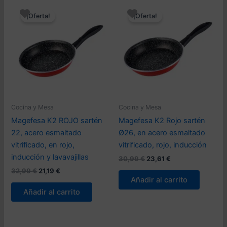
¡Oferta!
¡Oferta!
Cocina y Mesa
Cocina y Mesa
Magefesa K2 ROJO sartén
Magefesa K2 Rojo sartén
22, acero esmaltado
Ø26, en acero esmaltado
vitrificado, en rojo,
vitrificado, rojo, inducción
inducción y lavavajillas
El
El
30,99
€
23,61
€
precio
precio
El
El
32,99
€
21,19
€
original
actual
precio
precio
Añadir al carrito
era:
es:
original
actual
Añadir al carrito
30,99 €.
23,61 €.
era:
es:
32,99 €.
21,19 €.