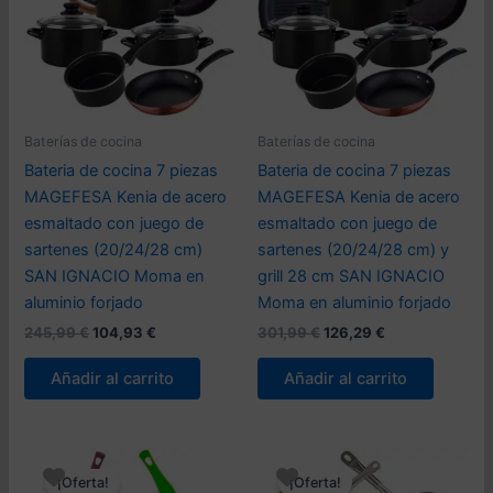
Baterías de cocina
Baterías de cocina
Bateria de cocina 7 piezas
Bateria de cocina 7 piezas
MAGEFESA Kenia de acero
MAGEFESA Kenia de acero
esmaltado con juego de
esmaltado con juego de
sartenes (20/24/28 cm)
sartenes (20/24/28 cm) y
SAN IGNACIO Moma en
grill 28 cm SAN IGNACIO
aluminio forjado
Moma en aluminio forjado
El
El
El
El
245,99
€
104,93
€
301,99
€
126,29
€
precio
precio
precio
precio
original
actual
original
actual
Añadir al carrito
Añadir al carrito
era:
es:
era:
es:
245,99 €.
104,93 €.
301,99 €.
126,29 €.
¡Oferta!
¡Oferta!