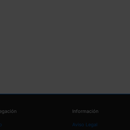
egación
Información
o
Aviso Legal