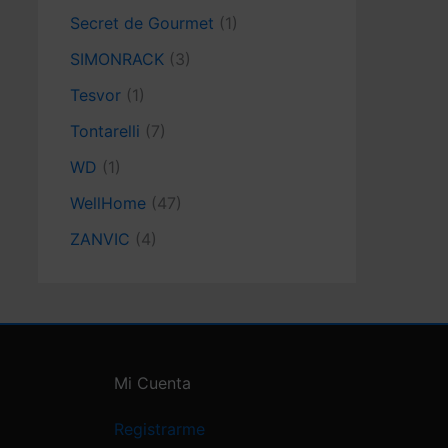
Secret de Gourmet
(1)
SIMONRACK
(3)
Tesvor
(1)
Tontarelli
(7)
WD
(1)
WellHome
(47)
ZANVIC
(4)
Mi Cuenta
Registrarme