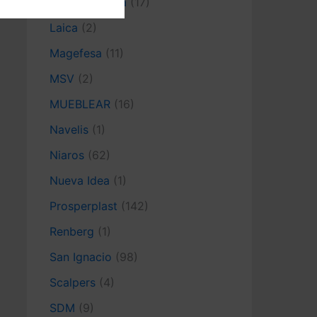
La Croquetera
(17)
Laica
(2)
Magefesa
(11)
MSV
(2)
MUEBLEAR
(16)
Navelis
(1)
Niaros
(62)
Nueva Idea
(1)
Prosperplast
(142)
Renberg
(1)
San Ignacio
(98)
Scalpers
(4)
SDM
(9)