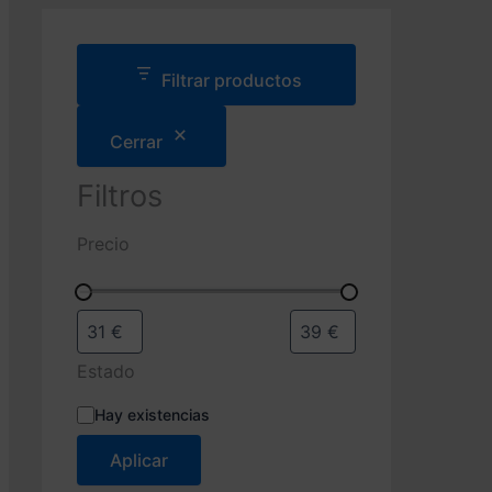
d
a
d
e
Filtrar productos
p
r
Cerrar
o
d
u
Filtros
c
t
Precio
o
s
Estado
E
Hay existencias
s
t
Aplicar
a