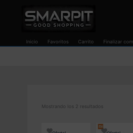
Ir
al
contenido
Inicio
Favoritos
Carrito
Finalizar co
Mostrando los 2 resultados