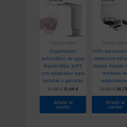
¡Oferta!
¡Oferta!
Cocina y Mesa
Cocina y Mes
Dispensador
Grifo automatic
automatico de agua
deteccion infra
Xiaomi Mijia 3LIFE
Xiaomi Xiaoda 
con adaptador para
modelos d
botellas y garrafas
adaptadore
El
El
El
51,99
€
31,48
€
70,99
€
38,7
precio
precio
preci
original
actual
origin
Añadir al
Añadir al
era:
es:
era:
carrito
carrito
51,99 €.
31,48 €.
70,99