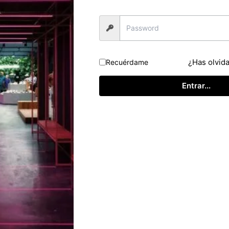
¿Has olvid
Recuérdame
Entrar...