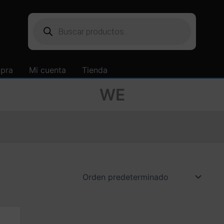
Búsqueda
de
productos
mpra
Mi cuenta
Tienda
WE