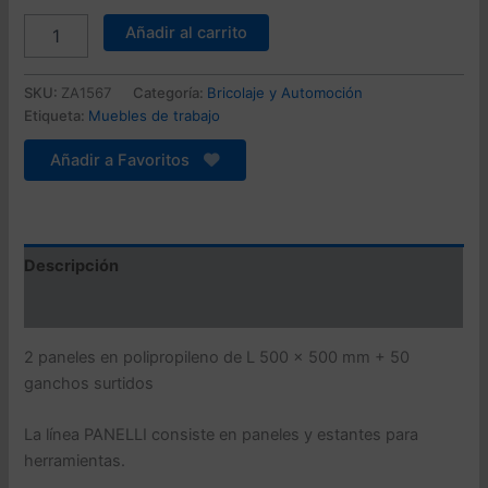
original
actual
2
Añadir al carrito
paneles
era:
es:
en
45,99 €.
29,42 €.
polipropileno
SKU:
ZA1567
Categoría:
Bricolaje y Automoción
de
Etiqueta:
Muebles de trabajo
L
500
Añadir a Favoritos
x
500
mm
+
50
Descripción
ganchos
Valoraciones (0)
surtidos
cantidad
2 paneles en polipropileno de L 500 x 500 mm + 50
ganchos surtidos
La línea PANELLI consiste en paneles y estantes para
herramientas.