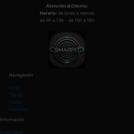
n
Atención al Cliente:
a
Horario:
de lunes a viernes
u
n
de 9h a 13h - de 15h a 18h
a
c
a
t
e
g
o
r
í
Navegación
a
Inicio
Tienda
Carrito
Favoritos
Información
Aviso Legal