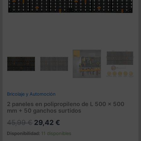
Bricolaje y Automoción
2 paneles en polipropileno de L 500 x 500
mm + 50 ganchos surtidos
El
El
45,99
€
29,42
€
precio
precio
Disponibilidad:
11 disponibles