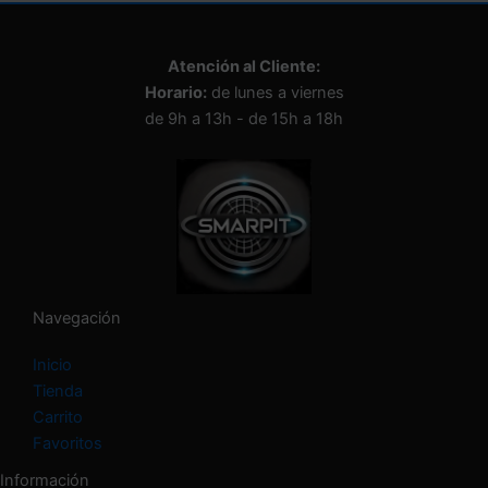
i
o
n
Atención al Cliente:
a
Horario:
de lunes a viernes
u
n
de 9h a 13h - de 15h a 18h
a
c
a
t
e
g
o
r
í
Navegación
a
Inicio
Tienda
Carrito
Favoritos
Información