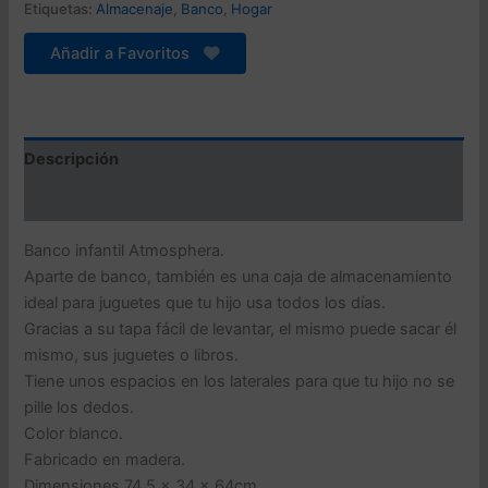
INFANTIL
Etiquetas:
Almacenaje
,
Banco
,
Hogar
DE
MADERA
Añadir a Favoritos
BLANCA
-
74,5
x
34
Descripción
x
Valoraciones (0)
64cm
cantidad
Banco infantil Atmosphera.
Aparte de banco, también es una caja de almacenamiento
ideal para juguetes que tu hijo usa todos los días.
Gracias a su tapa fácil de levantar, el mismo puede sacar él
mismo, sus juguetes o libros.
Tiene unos espacios en los laterales para que tu hijo no se
pille los dedos.
Color blanco.
Fabricado en madera.
Dimensiones 74,5 x 34 x 64cm.