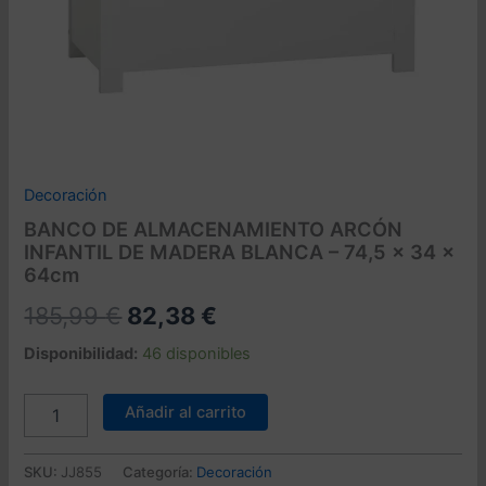
Decoración
BANCO DE ALMACENAMIENTO ARCÓN
INFANTIL DE MADERA BLANCA – 74,5 x 34 x
64cm
El
El
185,99
€
82,38
€
precio
precio
Disponibilidad:
46 disponibles
original
actual
BANCO
Añadir al carrito
DE
era:
es:
ALMACENAMIENTO
185,99 €.
82,38 €.
ARCÓN
SKU:
JJ855
Categoría:
Decoración