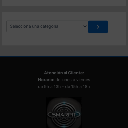
d
o
S
e
l
e
c
c
i
o
n
Atención al Cliente:
a
Horario:
de lunes a viernes
u
n
de 9h a 13h - de 15h a 18h
a
c
a
t
e
g
o