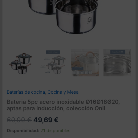
Baterías de cocina
,
Cocina y Mesa
Bateria 5pc acero inoxidable Ø16Ø18Ø20,
aptas para inducción, colección Onil
El
El
60,00
€
49,69
€
precio
precio
Disponibilidad:
21 disponibles