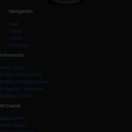
r
í
Navegación
a
Inicio
Tienda
Carrito
Favoritos
Información
Aviso Legal
Política de Privacidad
Política de Devoluciones
Preguntas Frecuentes
Quienes Somos
Mi Cuenta
Registrarme
Iniciar Sesión