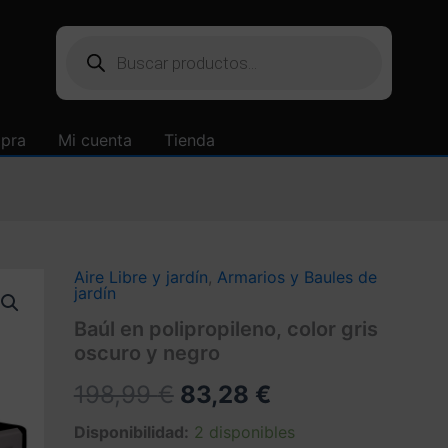
Búsqueda
de
productos
mpra
Mi cuenta
Tienda
Aire Libre y jardín
,
Armarios y Baules de
jardín
Baúl en polipropileno, color gris
oscuro y negro
El
El
198,99
€
83,28
€
precio
precio
Disponibilidad:
2 disponibles