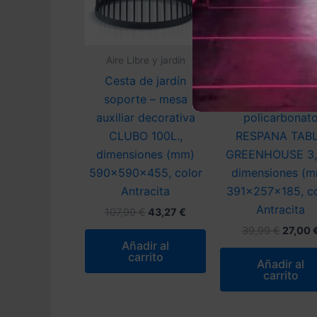
Aire Libre y jardín
Aire Libre y jardí
Cesta de jardín
Semillero/band
soporte – mesa
multiusos con ta
auxiliar decorativa
policarbonat
CLUBO 100L.,
RESPANA TAB
dimensiones (mm)
GREENHOUSE 3,6
590x590x455, color
dimensiones (
Antracita
391x257x185, co
Antracita
El
El
107,99
€
43,27
€
precio
precio
El
39,99
€
27,00
original
actual
precio
Añadir al
era:
es:
origina
carrito
107,99 €.
43,27 €.
Añadir al
era:
carrito
39,99 