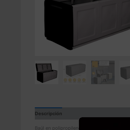
Descripción
Valoraciones (0)
Baúl en polipropileno, color gris oscuro y 