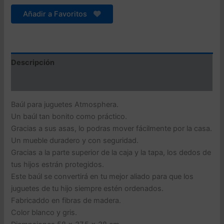
BLANCO
Y
Añadir a Favoritos
GRI58
x
37,5
x
38cm
Descripción
cantidad
Valoraciones (0)
Baúl para juguetes Atmosphera.
Un baúl tan bonito como práctico.
Gracias a sus asas, lo podras mover fácilmente por la casa.
Un mueble duradero y con seguridad.
Gracias a la parte superior de la caja y la tapa, los dedos de
tus hijos estrán protegidos.
Este baúl se convertirá en tu mejor aliado para que los
juguetes de tu hijo siempre estén ordenados.
Fabricaddo en fibras de madera.
Color blanco y gris.