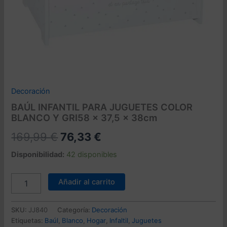
Decoración
BAÚL INFANTIL PARA JUGUETES COLOR
BLANCO Y GRI58 x 37,5 x 38cm
El
El
169,99
€
76,33
€
precio
precio
Disponibilidad:
42 disponibles
original
actual
BAÚL
Añadir al carrito
INFANTIL
era:
es:
PARA
169,99 €.
76,33 €.
JUGUETES
SKU:
JJ840
Categoría:
Decoración
COLOR
Etiquetas:
Baúl
,
Blanco
,
Hogar
,
Infaltil
,
Juguetes