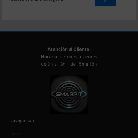
e
l
e
c
c
i
o
n
Atención al Cliente:
a
Horario:
de lunes a viernes
u
n
de 9h a 13h - de 15h a 18h
a
c
a
t
e
g
o
r
í
Navegación
a
Inicio