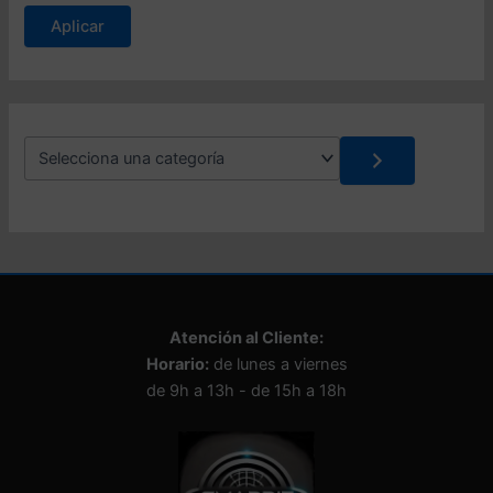
s
Aplicar
t
a
d
o
S
e
l
e
c
c
i
o
n
Atención al Cliente:
a
Horario:
de lunes a viernes
u
n
de 9h a 13h - de 15h a 18h
a
c
a
t