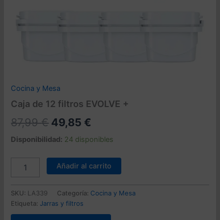
Cocina y Mesa
Caja de 12 filtros EVOLVE +
El
El
87,99
€
49,85
€
precio
precio
Disponibilidad:
24 disponibles
original
actual
Caja
Añadir al carrito
de
era:
es:
12
87,99 €.
49,85 €.
filtros
SKU:
LA339
Categoría:
Cocina y Mesa
EVOLVE
Etiqueta:
Jarras y filtros
+