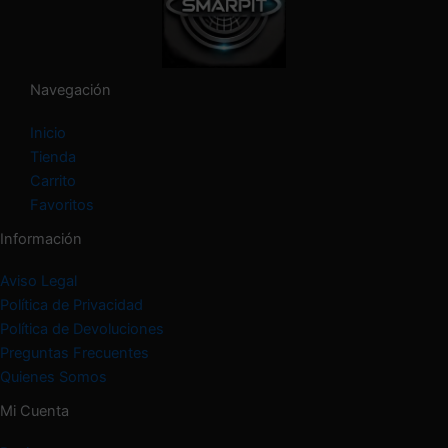
e
g
o
r
í
Navegación
a
Inicio
Tienda
Carrito
Favoritos
Información
Aviso Legal
Política de Privacidad
Política de Devoluciones
Preguntas Frecuentes
Quienes Somos
Mi Cuenta