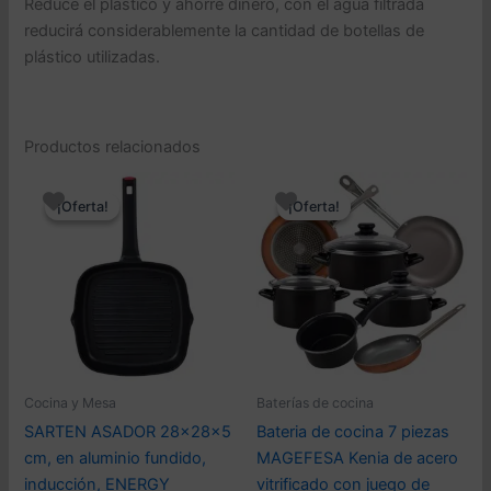
Reduce el plástico y ahorre dinero, con el agua filtrada
reducirá considerablemente la cantidad de botellas de
plástico utilizadas.
Productos relacionados
¡Oferta!
¡Oferta!
¡Oferta!
¡Oferta!
Cocina y Mesa
Baterías de cocina
SARTEN ASADOR 28x28x5
Bateria de cocina 7 piezas
cm, en aluminio fundido,
MAGEFESA Kenia de acero
inducción, ENERGY
vitrificado con juego de