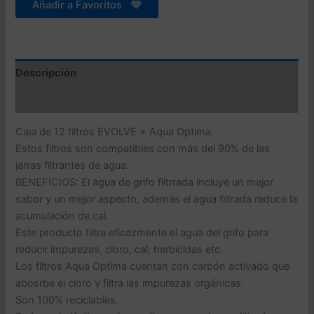
cantidad
Añadir a Favoritos
Descripción
Valoraciones (0)
Caja de 12 filtros EVOLVE + Aqua Optima.
Estos filtros son compatibles con más del 90% de las
jarras filtrantes de agua.
BENEFICIOS: El agua de grifo filtrrada incluye un mejor
sabor y un mejor aspecto, además el agua filtrada reduce la
acumulación de cal.
Este producto filtra eficazmente el agua del grifo para
reducir impurezas, cloro, cal, herbicidas etc.
Los filtros Aqua Optima cuentan con carbón activado que
abosrbe el cloro y filtra las impurezas orgánicas.
Son 100% reciclables.