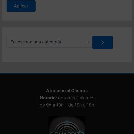
s
Aplicar
t
a
d
o
S
e
l
e
c
c
i
o
n
Atención al Cliente:
a
Horario:
de lunes a viernes
u
n
de 9h a 13h - de 15h a 18h
a
c
a
t