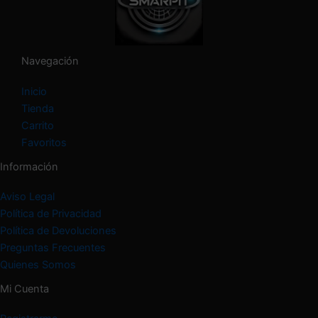
e
g
o
r
í
Navegación
a
Inicio
Tienda
Carrito
Favoritos
Información
Aviso Legal
Política de Privacidad
Política de Devoluciones
Preguntas Frecuentes
Quienes Somos
Mi Cuenta