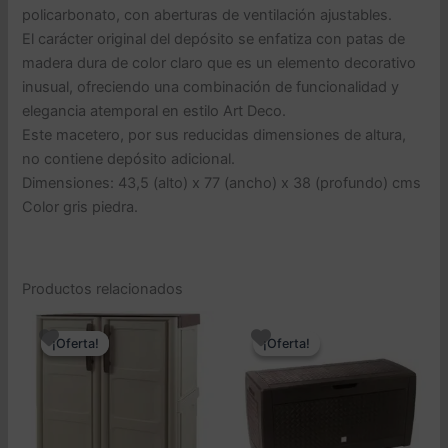
policarbonato, con aberturas de ventilación ajustables.
en
color
El carácter original del depósito se enfatiza con patas de
cantidad
madera dura de color claro que es un elemento decorativo
inusual, ofreciendo una combinación de funcionalidad y
elegancia atemporal en estilo Art Deco.
Este macetero, por sus reducidas dimensiones de altura,
no contiene depósito adicional.
Dimensiones: 43,5 (alto) x 77 (ancho) x 38 (profundo) cms
Color gris piedra.
Productos relacionados
¡Oferta!
¡Oferta!
¡Oferta!
¡Oferta!