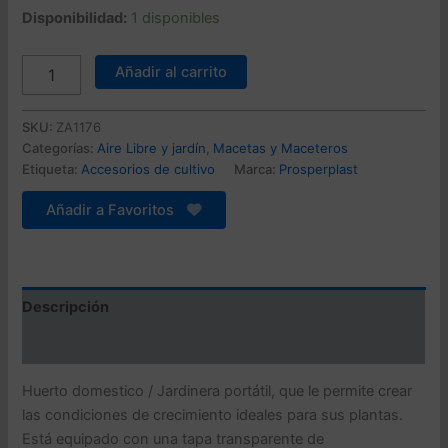
precio
precio
Disponibilidad:
1 disponibles
original
actual
Huerto
Añadir al carrito
domestico/jardinera
era:
es:
baja,
173,99 €.
50,34 €.
con
SKU:
ZA1176
tapa
Categorías:
Aire Libre y jardín
,
Macetas y Maceteros
de
Etiqueta:
Accesorios de cultivo
Marca:
Prosperplast
policarbonato
para
Añadir a Favoritos
proteger
tus
plantas
l
prosperplast
Descripción
respana
planter
Valoraciones (0)
wood
low
Huerto domestico / Jardinera portátil, que le permite crear
set
las condiciones de crecimiento ideales para sus plantas.
de
Está equipado con una tapa transparente de
plástico