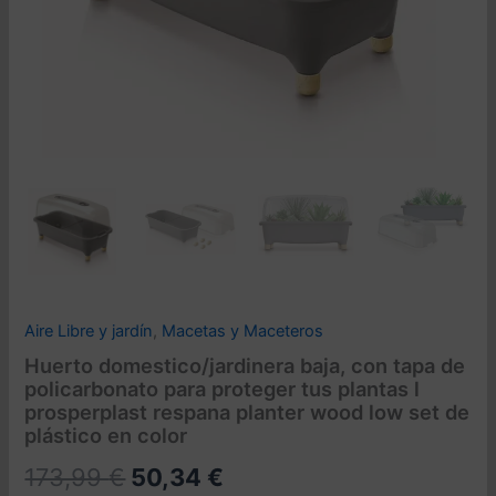
Aire Libre y jardín
,
Macetas y Maceteros
Huerto domestico/jardinera baja, con tapa de
policarbonato para proteger tus plantas l
prosperplast respana planter wood low set de
plástico en color
El
El
173,99
€
50,34
€