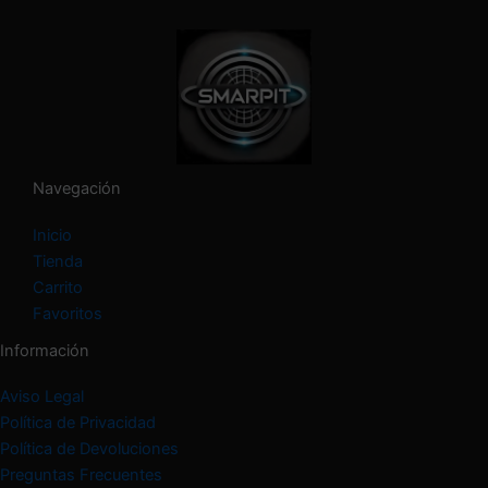
a
c
a
t
e
g
o
r
í
Navegación
a
Inicio
Tienda
Carrito
Favoritos
Información
Aviso Legal
Política de Privacidad
Política de Devoluciones
Preguntas Frecuentes