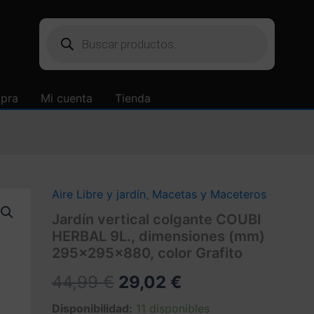
Búsqueda
de
productos
mpra
Mi cuenta
Tienda
Aire Libre y jardín
,
Macetas y Maceteros
Jardín vertical colgante COUBI
HERBAL 9L., dimensiones (mm)
295x295x880, color Grafito
El
El
44,99
€
29,02
€
precio
precio
Disponibilidad:
11 disponibles