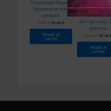
Prosperplast Respana
auxiliar decorat
Gardening en color
UNIQUBO 55L.
antracita
dimensiones (
447x447x450, c
El
El
30,99
€
22,85
€
precio
precio
Antracita
original
actual
Añadir al
El
64,99
€
34,35
era:
es:
carrito
precio
30,99 €.
22,85 €.
origina
Añadir al
era:
carrito
64,99 