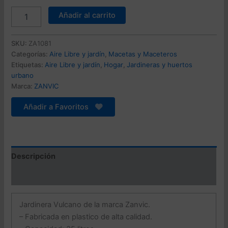
original
actual
Jardinera
Añadir al carrito
Vulcano
era:
es:
Zanvic
29,99 €.
22,73 €.
bronce
SKU:
ZA1081
60
Categorías:
Aire Libre y jardín
,
Macetas y Maceteros
x
Etiquetas:
Aire Libre y jardín
,
Hogar
,
Jardineras y huertos
32
urbano
x
Marca:
ZANVIC
28
cm
Añadir a Favoritos
(35
L)
en
plástico
cantidad
Descripción
Valoraciones (0)
Jardinera Vulcano de la marca Zanvic.
– Fabricada en plastico de alta calidad.