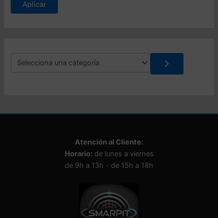
Aplicar
t
a
d
o
S
e
l
e
c
c
i
o
n
Atención al Cliente:
a
Horario:
de lunes a viernes
u
n
de 9h a 13h - de 15h a 18h
a
c
a
t
e