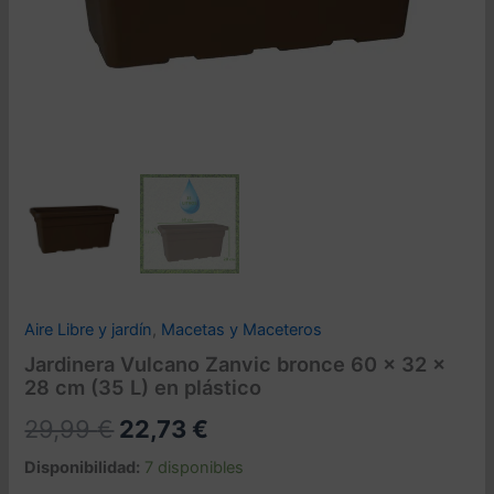
Aire Libre y jardín
,
Macetas y Maceteros
Jardinera Vulcano Zanvic bronce 60 x 32 x
28 cm (35 L) en plástico
El
El
29,99
€
22,73
€
precio
precio
Disponibilidad:
7 disponibles