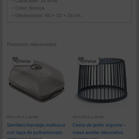
– Capacidad: 35 litros.
– Color: Bronce.
– Dimensiones: 60 x 32 x 28 cm.
Productos relacionados
¡Oferta!
¡Oferta!
¡Oferta!
¡Oferta!
Aire Libre y jardín
Aire Libre y jardín
Semillero/bandeja multiusos
Cesta de jardín soporte –
con tapa de policarbonato
mesa auxiliar decorativa