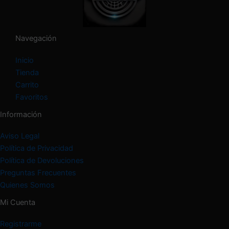
g
o
r
í
Navegación
a
Inicio
Tienda
Carrito
Favoritos
Información
Aviso Legal
Política de Privacidad
Política de Devoluciones
Preguntas Frecuentes
Quienes Somos
Mi Cuenta
Registrarme