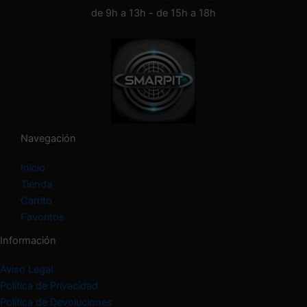
n
de 9h a 13h - de 15h a 18h
a
c
a
t
e
g
o
r
í
Navegación
a
Inicio
Tienda
Carrito
Favoritos
Información
Aviso Legal
Política de Privacidad
Política de Devoluciones