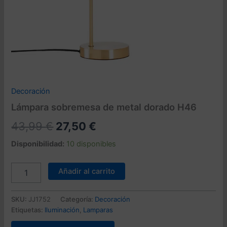
Decoración
Lámpara sobremesa de metal dorado H46
El
El
43,99
€
27,50
€
precio
precio
Disponibilidad:
10 disponibles
original
actual
Lámpara
Añadir al carrito
sobremesa
era:
es:
de
43,99 €.
27,50 €.
metal
SKU:
JJ1752
Categoría:
Decoración
dorado
Etiquetas:
Iluminación
,
Lamparas
H46