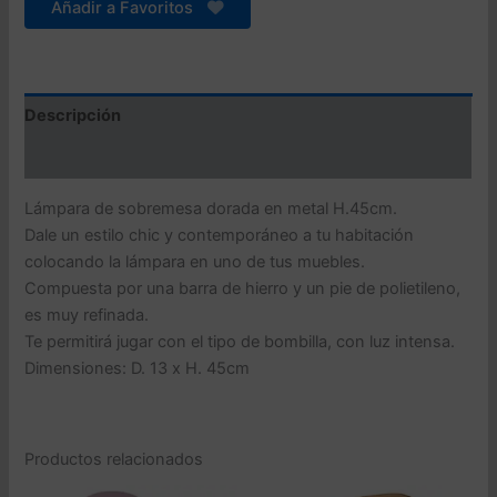
cantidad
Añadir a Favoritos
Descripción
Valoraciones (0)
Lámpara de sobremesa dorada en metal H.45cm.
Dale un estilo chic y contemporáneo a tu habitación
colocando la lámpara en uno de tus muebles.
Compuesta por una barra de hierro y un pie de polietileno,
es muy refinada.
Te permitirá jugar con el tipo de bombilla, con luz intensa.
Dimensiones: D. 13 x H. 45cm
Productos relacionados