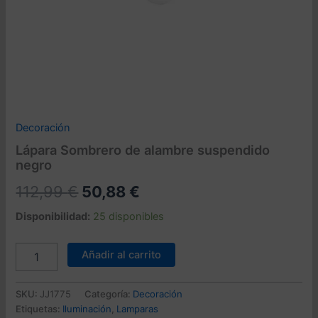
Decoración
Lápara Sombrero de alambre suspendido
negro
El
El
112,99
€
50,88
€
precio
precio
Disponibilidad:
25 disponibles
original
actual
Lápara
Añadir al carrito
Sombrero
era:
es:
de
112,99 €.
50,88 €.
alambre
SKU:
JJ1775
Categoría:
Decoración
suspendido
Etiquetas:
Iluminación
,
Lamparas