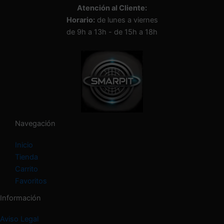
n
Atención al Cliente:
a
Horario:
de lunes a viernes
u
n
de 9h a 13h - de 15h a 18h
a
c
a
t
e
g
o
r
í
Navegación
a
Inicio
Tienda
Carrito
Favoritos
Información
Aviso Legal