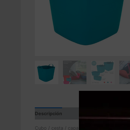
Descripción
Valoraciones (0)
Cubo / cesta / capazo plastico de tamaño 