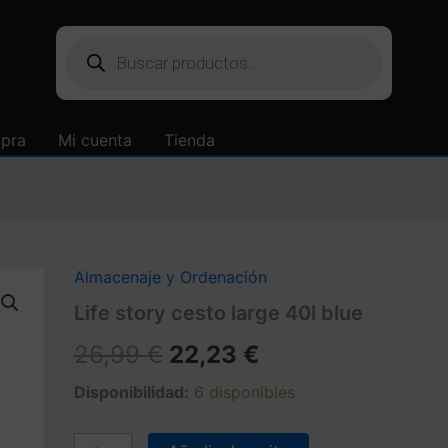
Búsqueda
de
productos
mpra
Mi cuenta
Tienda
Almacenaje y Ordenación
Life story cesto large 40l blue
El
El
26,99
€
22,23
€
precio
precio
Disponibilidad:
6 disponibles
original
actual
Life