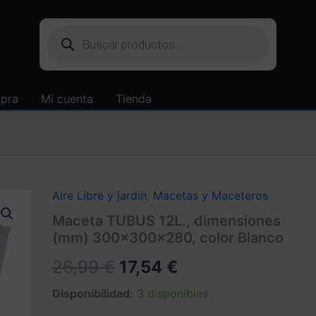
Búsqueda
de
productos
mpra
Mi cuenta
Tienda
Aire Libre y jardín
,
Macetas y Maceteros
Maceta TUBUS 12L., dimensiones
(mm) 300x300x280, color Blanco
El
El
26,99
€
17,54
€
precio
precio
Disponibilidad:
3 disponibles