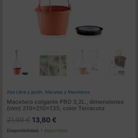
Aire Libre y jardín
,
Macetas y Maceteros
Macetero colgante PRO 3,2L., dimensiones
(mm) 210x210x135, color Terracota
El
El
21,99
€
13,80
€
precio
precio
Disponibilidad:
1 disponibles