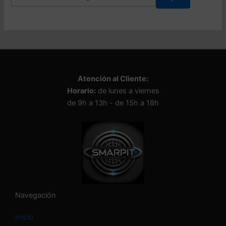
e
l
e
c
c
i
o
n
Atención al Cliente:
a
Horario:
de lunes a viernes
u
n
de 9h a 13h - de 15h a 18h
a
c
a
t
e
g
o
r
í
Navegación
a
Inicio