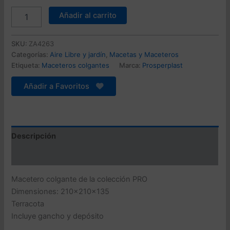
original
actual
Macetero
Añadir al carrito
colgante
era:
es:
PRO
21,99 €.
13,80 €.
3,2L.,
SKU:
ZA4263
dimensiones
Categorías:
Aire Libre y jardín
,
Macetas y Maceteros
(mm)
Etiqueta:
Maceteros colgantes
Marca:
Prosperplast
210x210x135,
color
Añadir a Favoritos
Terracota
cantidad
Descripción
Valoraciones (0)
Macetero colgante de la colección PRO
Dimensiones: 210x210x135
Terracota
Incluye gancho y depósito