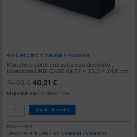
Aire Libre y jardín
,
Macetas y Maceteros
Macetero color antracita,con depósito ,
colección URBI CASE de 77 x 23,5 x 24,6 cm
El
El
74,99
€
40,21
€
precio
precio
Disponibilidad:
18 disponibles
original
actual
Macetero
Añadir al carrito
color
era:
es:
antracita,con
74,99 €.
40,21 €.
depósito
SKU:
ZA5568
,
Categorías:
Aire Libre y jardín
,
Macetas y Maceteros