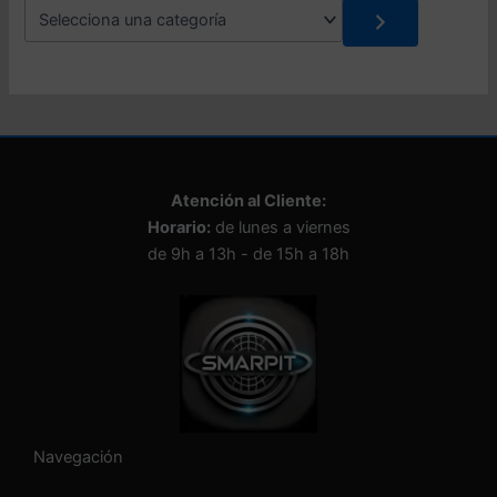
S
e
l
e
c
c
i
o
n
Atención al Cliente:
a
Horario:
de lunes a viernes
u
n
de 9h a 13h - de 15h a 18h
a
c
a
t
e
g
o
r
í
Navegación
a