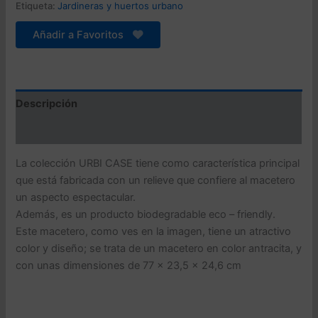
colección
Etiqueta:
Jardineras y huertos urbano
URBI
CASE
Añadir a Favoritos
de
77
x
23,5
x
Descripción
24,6
cm
Valoraciones (0)
cantidad
La colección URBI CASE tiene como característica principal
que está fabricada con un relieve que confiere al macetero
un aspecto espectacular.
Además, es un producto biodegradable eco – friendly.
Este macetero, como ves en la imagen, tiene un atractivo
color y diseño; se trata de un macetero en color antracita, y
con unas dimensiones de 77 x 23,5 x 24,6 cm