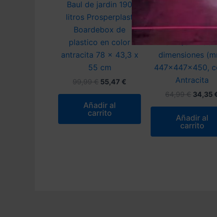
Baul de jardin 190
Cesta de jardí
litros Prosperplast
soporte – mes
Boardebox de
auxiliar decorat
plastico en color
UNIQUBO 55L.
antracita 78 x 43,3 x
dimensiones (
55 cm
447x447x450, c
Antracita
El
El
99,99
€
55,47
€
precio
precio
El
64,99
€
34,35
original
actual
precio
Añadir al
era:
es:
origina
carrito
99,99 €.
55,47 €.
Añadir al
era:
carrito
64,99 