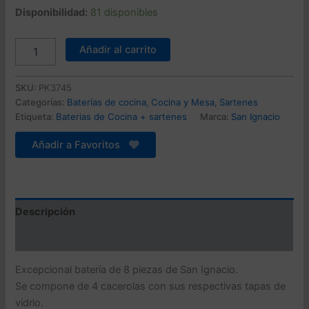
precio
precio
Disponibilidad:
81 disponibles
original
actual
Bateria
Añadir al carrito
de
era:
es:
cocina
327,99 €.
135,98 €.
8
SKU:
PK3745
piezas
Categorías:
Baterías de cocina
,
Cocina y Mesa
,
Sartenes
SAN
Etiqueta:
Baterias de Cocina + sartenes
Marca:
San Ignacio
IGNACIO
Dina
Añadir a Favoritos
de
acero
inoxidable
con
juego
Descripción
de
sartenes
Valoraciones (0)
(20/24/28
cm)
Excepcional batería de 8 piezas de San Ignacio.
y
Se compone de 4 cacerolas con sus respectivas tapas de
grill
vidrio.
28