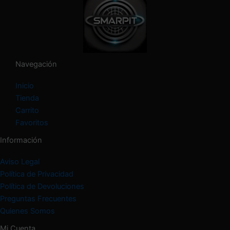
t
e
g
o
r
í
Navegación
a
Inicio
Tienda
Carrito
Favoritos
Información
Aviso Legal
Política de Privacidad
Política de Devoluciones
Preguntas Frecuentes
Quienes Somos
Mi Cuenta