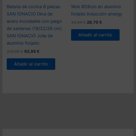
Bateria de cocina 8 piezas
Wok Ø26cm en aluminio
SAN IGNACIO Dina de
forjado inducción energy
acero inoxidable con juego
El
El
43,99
€
28,70
€
precio
precio
de sartenes (18/22/26 cm)
original
actual
Añadir al carrito
SAN IGNACIO Jolie de
era:
es:
43,99 €.
28,70 €.
aluminio forjado
El
El
213,99
€
92,95
€
precio
precio
original
actual
Añadir al carrito
era:
es:
213,99 €.
92,95 €.