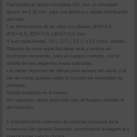
Fabricadas en acero inoxidable 201, con un estudiado
cm
SAN
grosor de 0,35 mm. para una efectiva y rápida distribución
IGNACIO
del calor.
Moma
Las dimensiones de las ollas son ideales: Ø16×9,5;
en
Ø18×10,5; Ø20×11,5 y Ø24×13,5 cms.
alumino
Y sus capacidades, 1,9 L; 2,7 L; 3,5 L; y 5,1 Litros, ideales.
forjado
cantidad
Dispone de unos espectaculares asas y pomos en
contraste oscurecido, para un cuerpo cromado, con el
detalle de tres elegantes líneas satinadas.
Las tapas disponen de válvula para escape del vapor, y al
ser de cristal, puedes vigilar la cocción sin necesidad de
destapar.
Escala medidora en el interior.
Por supuesto, aptas para todo tipo de fuegos, incluído el
de inducción.
E impresionante colección de sartenes exclusiva de la
colección San Ignacio Premium, combinando la elegancia y
prestaciones para tu cocina.