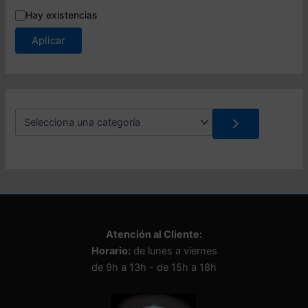
E
Hay existencias
s
Aplicar
t
a
d
o
S
e
l
e
c
c
i
o
n
Atención al Cliente:
a
Horario:
de lunes a viernes
u
n
de 9h a 13h - de 15h a 18h
a
c
a