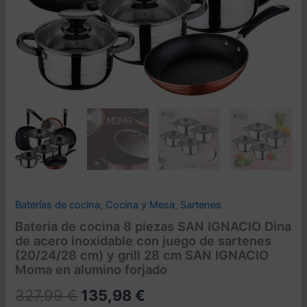
Baterías de cocina
,
Cocina y Mesa
,
Sartenes
Bateria de cocina 8 piezas SAN IGNACIO Dina
de acero inoxidable con juego de sartenes
(20/24/28 cm) y grill 28 cm SAN IGNACIO
Moma en alumino forjado
El
El
327,99
€
135,98
€