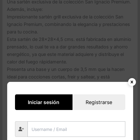
Una sartén exclusiva de la colección San Ignacio Premium.
Además, incluye:
Impresionante sartén grill exclusiva de la colección San
Ignacio Premium, combinando la elegancia y prestaciones
para tu cocina.
Esta sartén de 28x28x4,5 cms. está fabricada en aluminio
prensado, lo cual te va a dar grandes resultados y ahorro
energético, ya que este material adquiere y distribuye el
calor del fuego rápidamente.
Presenta una base y un cuerpo de 3,5 mm que la hacen
ideal para cocciones cortas, freir y saltear, y está
especialmente diseñada para dar resultados incluso en
inducción a poca potencia.
Dispone de un interior antiadherente en mármol en negro,
Iniciar sesión
Registrarse
moteada en amarillo y gris, y un espectacular exterior en
aspecto de cobre metalizado.
El mango es de hierro con silicona, lo cual va a favorecer el
agarre y la manejabilidad, además de que va a permanecer
frío mientras cocinas, asegurándote comodidad y evitando