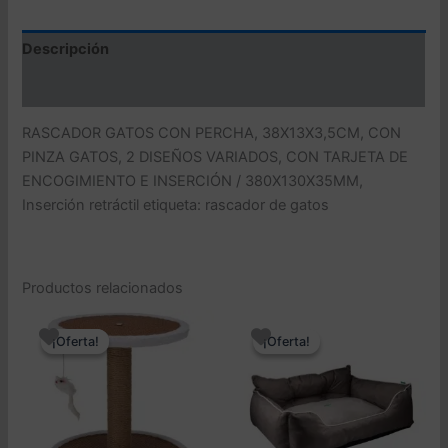
Descripción
Valoraciones (0)
RASCADOR GATOS CON PERCHA, 38X13X3,5CM, CON
PINZA GATOS, 2 DISEÑOS VARIADOS, CON TARJETA DE
ENCOGIMIENTO E INSERCIÓN / 380X130X35MM,
Inserción retráctil etiqueta: rascador de gatos
Productos relacionados
¡Oferta!
¡Oferta!
¡Oferta!
¡Oferta!