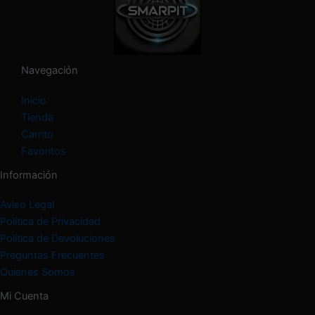
e
g
o
r
í
Navegación
a
Inicio
Tienda
Carrito
Favoritos
Información
Aviso Legal
Política de Privacidad
Política de Devoluciones
Preguntas Frecuentes
Quienes Somos
Mi Cuenta