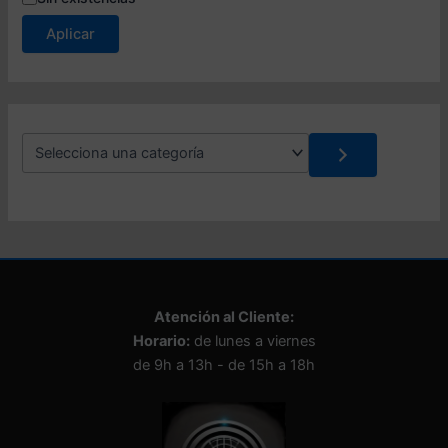
s
Aplicar
t
a
d
o
S
e
l
e
c
c
i
o
n
Atención al Cliente:
a
Horario:
de lunes a viernes
u
n
de 9h a 13h - de 15h a 18h
a
c
a
t