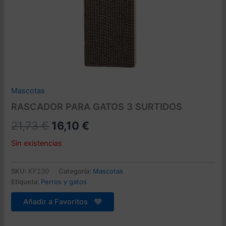
Mascotas
RASCADOR PARA GATOS 3 SURTIDOS
El
El
21,73
€
16,10
€
precio
precio
Sin existencias
original
actual
SKU:
KF230
Categoría:
Mascotas
era:
es:
Etiqueta:
Perros y gatos
21,73 €.
16,10 €.
Añadir a Favoritos