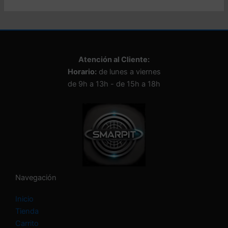
e
c
c
i
o
n
Atención al Cliente:
a
Horario:
de lunes a viernes
u
n
de 9h a 13h - de 15h a 18h
a
c
a
t
e
g
o
r
í
Navegación
a
Inicio
Tienda
Carrito