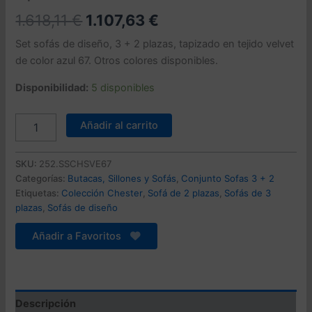
El
El
1.618,11
€
1.107,63
€
precio
precio
Set sofás de diseño, 3 + 2 plazas, tapizado en tejido velvet
de color azul 67. Otros colores disponibles.
original
actual
Disponibilidad:
5 disponibles
era:
es:
1.618,11 €.
1.107,63 €.
Set
Añadir al carrito
Sofás
CHESTER
STYLE,
SKU:
252.SSCHSVE67
3
Categorías:
Butacas, Sillones y Sofás
,
Conjunto Sofas 3 + 2
+2
Etiquetas:
Colección Chester
,
Sofá de 2 plazas
,
Sofás de 3
plazas,
plazas
,
Sofás de diseño
tapizado
velvet
Añadir a Favoritos
azul
67
cantidad
Descripción