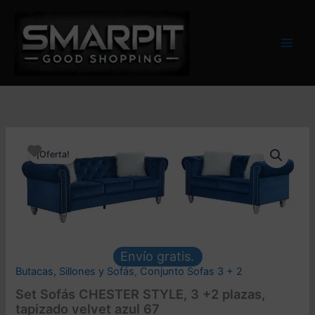
Ir
al
contenido
¡Oferta!
Envío gratis.
Butacas, Sillones y Sofás
,
Conjunto Sofas 3 + 2
Set Sofás CHESTER STYLE, 3 +2 plazas,
tapizado velvet azul 67