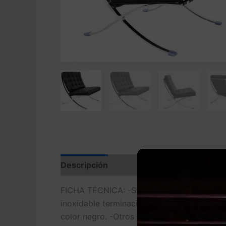
Descripción
Valoraciones (0)
FICHA TÉCNICA: -Silla tapizada, diseño, mu
inoxidable terminación brillo -Interior de 
color negro. -Otros colores y tapizados d