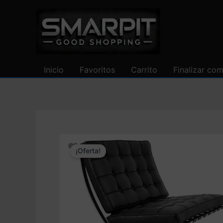
Ir
al
contenido
Inicio
Favoritos
Carrito
Finalizar co
¡Oferta!