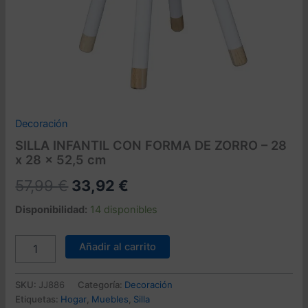
Decoración
SILLA INFANTIL CON FORMA DE ZORRO – 28
x 28 x 52,5 cm
El
El
57,99
€
33,92
€
precio
precio
Disponibilidad:
14 disponibles
original
actual
SILLA
Añadir al carrito
INFANTIL
era:
es:
CON
57,99 €.
33,92 €.
FORMA
SKU:
JJ886
Categoría:
Decoración
DE
Etiquetas:
Hogar
,
Muebles
,
Silla