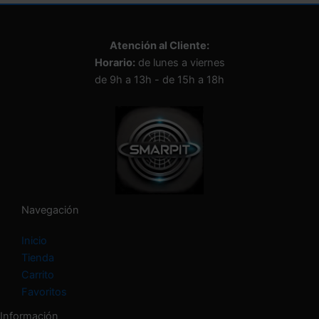
i
o
n
Atención al Cliente:
a
Horario:
de lunes a viernes
u
n
de 9h a 13h - de 15h a 18h
a
c
a
t
e
g
o
r
í
Navegación
a
Inicio
Tienda
Carrito
Favoritos
Información