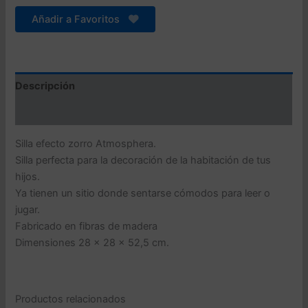
ZORRO
-
Añadir a Favoritos
28
x
28
x
52,5
Descripción
cm
Valoraciones (0)
cantidad
Silla efecto zorro Atmosphera.
Silla perfecta para la decoración de la habitación de tus
hijos.
Ya tienen un sitio donde sentarse cómodos para leer o
jugar.
Fabricado en fibras de madera
Dimensiones 28 x 28 x 52,5 cm.
Productos relacionados