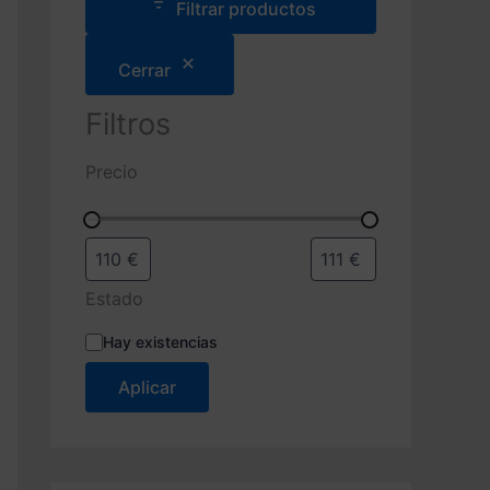
e
Filtrar productos
p
r
Cerrar
o
d
u
Filtros
c
t
Precio
o
s
Estado
E
Hay existencias
s
t
Aplicar
a
d
o