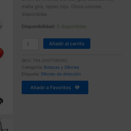
malla gris, tejido rojo. Otros colores
original
actual
disponibles
era:
es:
Disponibilidad:
5 disponibles
154,77 €.
110,55 €.
Sillón
Añadir al carrito
de
oficina
ASTON,
SKU:
794.SASTOBGRO
blanco,
Categoría:
Butacas y Sillones
malla
Etiqueta:
Sillones de dirección
gris,
tejido
Añadir a Favoritos
rojo
cantidad