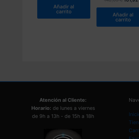
original
actual
precio
Añadir al
era:
es:
origina
carrito
157,95 €.
112,82 €.
Añadir al
era:
carrito
142,69
Atención al Cliente:
Nav
Horario:
de lunes a viernes
Inici
de 9h a 13h - de 15h a 18h
Tie
Carr
Favo