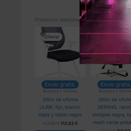
Productos relacionados
¡Oferta!
¡Oferta!
¡Oferta!
¡Oferta!
Envío gratis.
Envío gratis
Butacas y Sillones
Butacas y Sillon
Sillón de oficina
Sillón de ofici
ULRIK, fijo, blanco,
SEPANG, racin
malla y tejido negro
similpiel negra, t
mesh verde pist
El
El
157,95
€
112,82
€
precio
precio
El
142,69
€
101,92