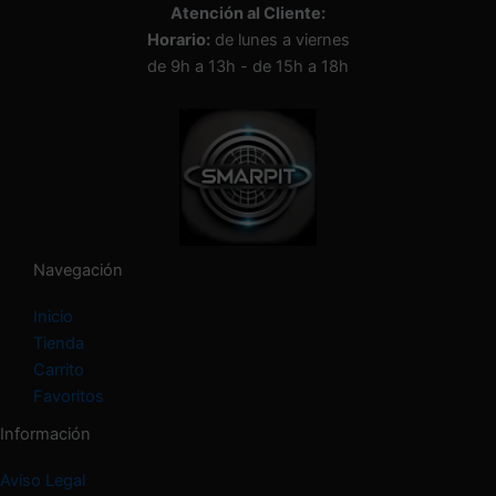
Atención al Cliente:
a
Horario:
de lunes a viernes
u
n
de 9h a 13h - de 15h a 18h
a
c
a
t
e
g
o
r
í
Navegación
a
Inicio
Tienda
Carrito
Favoritos
Información
Aviso Legal