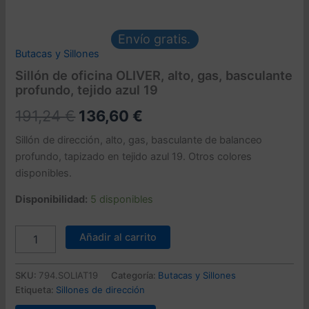
Envío gratis.
Butacas y Sillones
Sillón de oficina OLIVER, alto, gas, basculante
profundo, tejido azul 19
El
El
191,24
€
136,60
€
precio
precio
Sillón de dirección, alto, gas, basculante de balanceo
profundo, tapizado en tejido azul 19. Otros colores
original
actual
disponibles.
era:
es:
Disponibilidad:
5 disponibles
191,24 €.
136,60 €.
Sillón
Añadir al carrito
de
oficina
OLIVER,
SKU:
794.SOLIAT19
Categoría:
Butacas y Sillones
alto,
Etiqueta:
Sillones de dirección
gas,