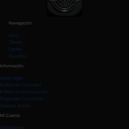
g
o
r
í
Navegación
a
Inicio
Tienda
Carrito
Favoritos
Información
Aviso Legal
Política de Privacidad
Política de Devoluciones
Preguntas Frecuentes
Quienes Somos
Mi Cuenta
Registrarme