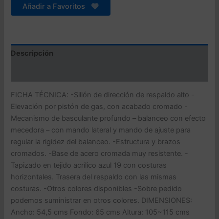
basculante
Añadir a Favoritos
profundo,
tejido
azul
19
cantidad
Descripción
Valoraciones (0)
FICHA TÉCNICA: -Sillón de dirección de respaldo alto -
Elevación por pistón de gas, con acabado cromado -
Mecanismo de basculante profundo – balanceo con efecto
mecedora – con mando lateral y mando de ajuste para
regular la rigidez del balanceo. -Estructura y brazos
cromados. -Base de acero cromada muy resistente. -
Tapizado en tejido acrílico azul 19 con costuras
horizontales. Trasera del respaldo con las mismas
costuras. -Otros colores disponibles -Sobre pedido
podemos suministrar en otros colores. DIMENSIONES:
Ancho: 54,5 cms Fondo: 65 cms Altura: 105~115 cms