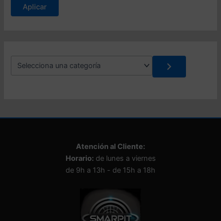
Aplicar
t
a
d
o
S
e
l
e
c
c
i
o
n
Atención al Cliente:
a
Horario:
de lunes a viernes
u
n
de 9h a 13h - de 15h a 18h
a
c
a
t
e