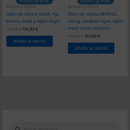
Envío gratis.
Envío gratis.
Butacas y Sillones
Butacas y Sillones
Sillón de oficina ULRIK, fijo,
Sillón de oficina SEPANG,
blanco, malla y tejido negro
racing, similpiel negra, tejido
mesh verde pistacho
El
El
157,95
€
112,82
€
precio
precio
El
El
142,69
€
101,92
€
original
actual
precio
precio
Añadir al carrito
era:
es:
original
actual
Añadir al carrito
157,95 €.
112,82 €.
era:
es:
142,69 €.
101,92 €.
B
ú