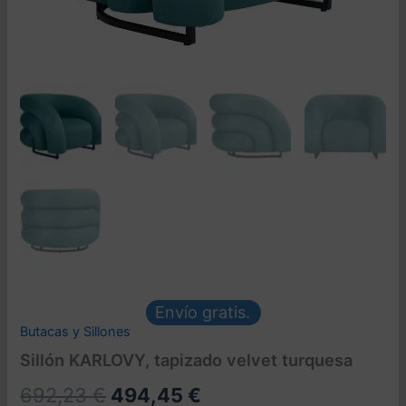
Envío gratis.
Butacas y Sillones
Sillón KARLOVY, tapizado velvet turquesa
El
El
692,23
€
494,45
€