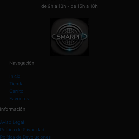
n
de 9h a 13h - de 15h a 18h
a
c
a
t
e
g
o
r
í
Navegación
a
Inicio
Tienda
Carrito
Favoritos
Información
Aviso Legal
Política de Privacidad
Política de Devoluciones