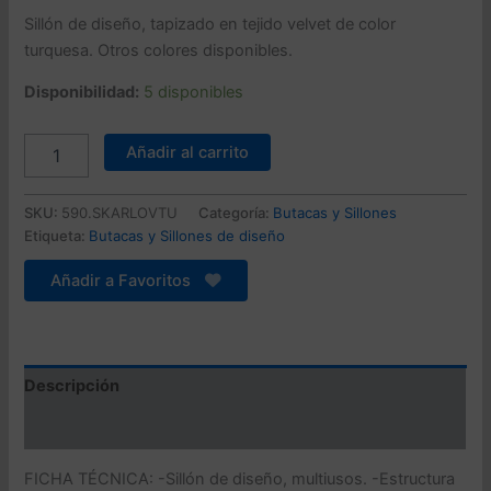
precio
precio
Sillón de diseño, tapizado en tejido velvet de color
turquesa. Otros colores disponibles.
original
actual
Disponibilidad:
5 disponibles
era:
es:
692,23 €.
494,45 €.
Sillón
Añadir al carrito
KARLOVY,
tapizado
velvet
SKU:
590.SKARLOVTU
Categoría:
Butacas y Sillones
turquesa
Etiqueta:
Butacas y Sillones de diseño
cantidad
Añadir a Favoritos
Descripción
Valoraciones (0)
FICHA TÉCNICA: -Sillón de diseño, multiusos. -Estructura