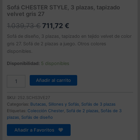
Sofá CHESTER STYLE, 3 plazas, tapizado
velvet gris 27
El
El
1.039,73
€
711,72
€
precio
precio
Sofá de diseño, 3 plazas, tapizado en tejido velvet de color
gris 27. Sofá de 2 plazas a juego. Otros colores
original
actual
disponibles.
era:
es:
Disponibilidad:
5 disponibles
1.039,73 €.
711,72 €.
Sofá
Añadir al carrito
CHESTER
STYLE,
3
SKU:
252.SCHS3VE27
plazas,
Categorías:
Butacas, Sillones y Sofás
,
Sofás de 3 plazas
tapizado
Etiquetas:
Colección Chester
,
Sofá de 2 plazas
,
Sofás de 3
velvet
plazas
,
Sofás de diseño
gris
27
Añadir a Favoritos
cantidad