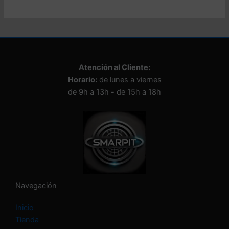
e
c
c
i
o
n
Atención al Cliente:
a
Horario:
de lunes a viernes
u
n
de 9h a 13h - de 15h a 18h
a
c
a
t
e
g
o
r
í
Navegación
a
Inicio
Tienda