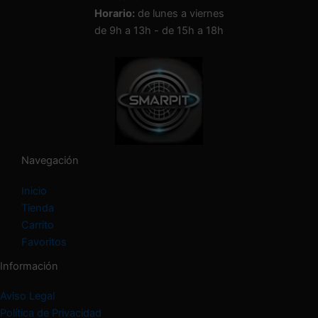
a
Horario:
de lunes a viernes
u
n
de 9h a 13h - de 15h a 18h
a
c
a
t
e
g
o
r
í
Navegación
a
Inicio
Tienda
Carrito
Favoritos
Información
Aviso Legal
Política de Privacidad