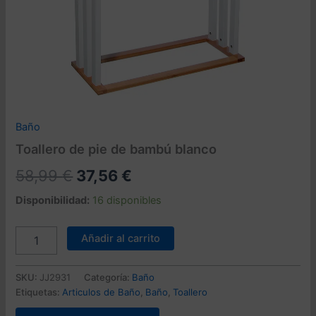
Baño
Toallero de pie de bambú blanco
El
El
58,99
€
37,56
€
precio
precio
Disponibilidad:
16 disponibles
original
actual
Toallero
Añadir al carrito
de
era:
es:
pie
58,99 €.
37,56 €.
de
SKU:
JJ2931
Categoría:
Baño
bambú
Etiquetas:
Articulos de Baño
,
Baño
,
Toallero
blanco