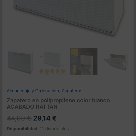
Almacenaje y Ordenación
,
Zapateros
Zapatero en polipropileno color blanco
ACABADO RATTAN
El
El
44,99
€
29,14
€
precio
precio
Disponibilidad:
11 disponibles