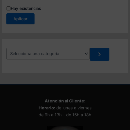
E
Hay existencias
s
Aplicar
t
a
d
o
S
e
l
e
c
c
i
o
n
Atención al Cliente:
a
Horario:
de lunes a viernes
u
n
de 9h a 13h - de 15h a 18h
a
c