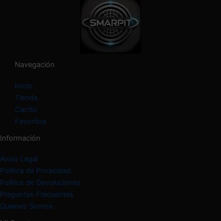
a
t
e
g
o
r
í
Navegación
a
Inicio
Tienda
Carrito
Favoritos
Información
Aviso Legal
Política de Privacidad
Política de Devoluciones
Preguntas Frecuentes
Quienes Somos