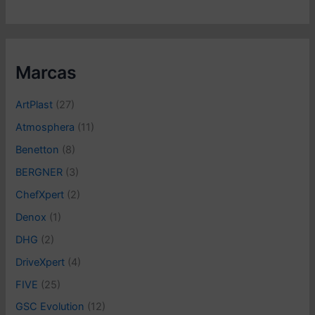
e
c
c
i
o
Marcas
n
a
ArtPlast
(27)
u
n
Atmosphera
(11)
a
Benetton
(8)
c
a
BERGNER
(3)
t
e
ChefXpert
(2)
g
Denox
(1)
o
r
DHG
(2)
í
DriveXpert
(4)
a
FIVE
(25)
GSC Evolution
(12)