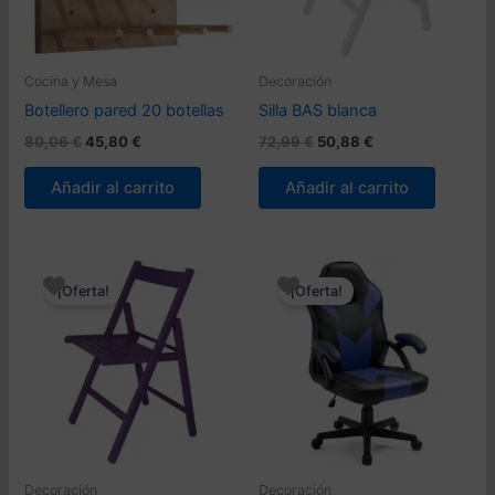
Cocina y Mesa
Decoración
Botellero pared 20 botellas
Silla BAS blanca
El
El
El
El
80,06
€
45,80
€
72,99
€
50,88
€
precio
precio
precio
precio
original
actual
original
actual
Añadir al carrito
Añadir al carrito
era:
es:
era:
es:
80,06 €.
45,80 €.
72,99 €.
50,88 €.
¡Oferta!
¡Oferta!
Decoración
Decoración