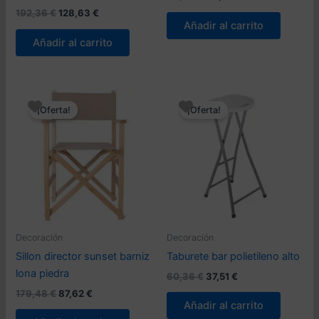
precio
precio
El
El
192,36
€
128,63
€
original
actual
precio
precio
Añadir al carrito
era:
es:
original
actual
Añadir al carrito
64,99 €.
44,99 €.
era:
es:
192,36 €.
128,63 €.
¡Oferta!
¡Oferta!
Decoración
Decoración
Sillon director sunset barniz
Taburete bar polietileno alto
lona piedra
El
El
60,36
€
37,51
€
precio
precio
El
El
179,48
€
87,62
€
original
actual
precio
precio
Añadir al carrito
era:
es:
original
actual