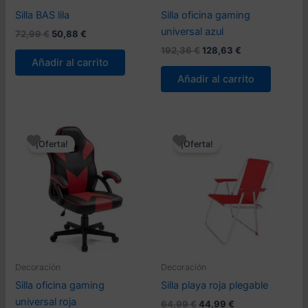
Silla BAS lila
Silla oficina gaming
universal azul
El
El
72,99
€
50,88
€
precio
precio
El
El
192,36
€
128,63
€
original
actual
precio
precio
Añadir al carrito
era:
es:
original
actual
Añadir al carrito
72,99 €.
50,88 €.
era:
es:
192,36 €.
128,63 €.
¡Oferta!
¡Oferta!
Decoración
Decoración
Silla oficina gaming
Silla playa roja plegable
universal roja
El
El
64,99
€
44,99
€