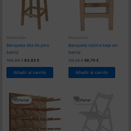
Decoración
Decoración
Banqueta alta de pino
Banqueta rústica baja sin
barniz
barniz
El
El
El
El
169,98
€
83,63
€
113,13
€
59,70
€
precio
precio
precio
precio
original
actual
original
actual
Añadir al carrito
Añadir al carrito
era:
es:
era:
es:
169,98 €.
83,63 €.
113,13 €.
59,70 €.
¡Oferta!
¡Oferta!