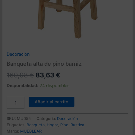
Decoración
Banqueta alta de pino barniz
El
El
169,98
€
83,63
€
precio
precio
Disponibilidad:
24 disponibles
original
actual
Banqueta
Añadir al carrito
alta
era:
es:
de
169,98 €.
83,63 €.
pino
SKU:
MU055
Categoría:
Decoración
barniz
Etiquetas:
Banqueta
,
Hogar
,
Pino
,
Rustica
cantidad
Marca:
MUEBLEAR