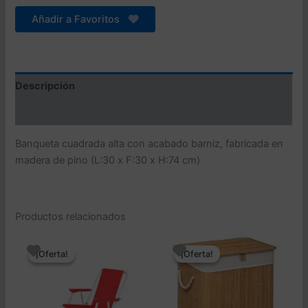
Añadir a Favoritos
Descripción
Valoraciones (0)
Banqueta cuadrada alta con acabado barniz, fabricada en
madera de pino (L:30 x F:30 x H:74 cm)
Productos relacionados
¡Oferta!
¡Oferta!
¡Oferta!
¡Oferta!