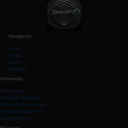
a
t
e
g
o
r
í
Navegación
a
Inicio
Tienda
Carrito
Favoritos
Información
Aviso Legal
Política de Privacidad
Política de Devoluciones
Preguntas Frecuentes
Quienes Somos
Mi Cuenta