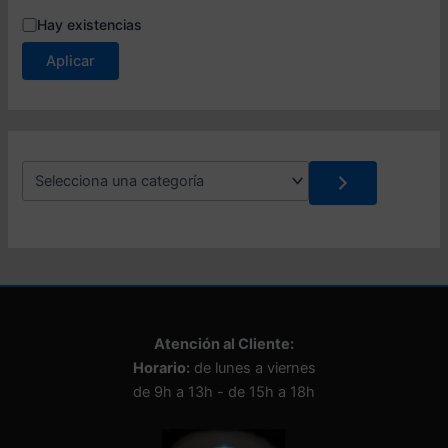
E
Hay existencias
s
Aplicar
t
a
d
o
S
e
l
e
c
c
i
o
n
Atención al Cliente:
a
Horario:
de lunes a viernes
u
n
de 9h a 13h - de 15h a 18h
a
c