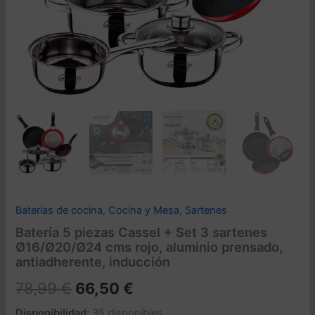
Baterías de cocina
,
Cocina y Mesa
,
Sartenes
Batería 5 piezas Cassel + Set 3 sartenes
Ø16/Ø20/Ø24 cms rojo, aluminio prensado,
antiadherente, inducción
El
El
78,99
€
66,50
€
precio
precio
Disponibilidad:
35 disponibles