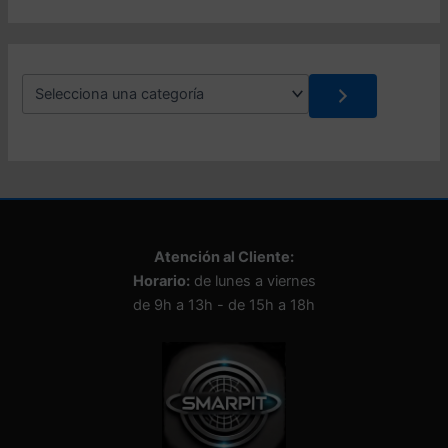
d
o
S
e
l
e
c
c
i
o
n
Atención al Cliente:
a
Horario:
de lunes a viernes
u
n
de 9h a 13h - de 15h a 18h
a
c
a
t
e
g
o