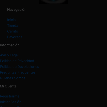
r
í
Navegación
a
Inicio
Tienda
Carrito
Favoritos
Información
Aviso Legal
Política de Privacidad
Política de Devoluciones
Preguntas Frecuentes
Quienes Somos
Mi Cuenta
Registrarme
Iniciar Sesión