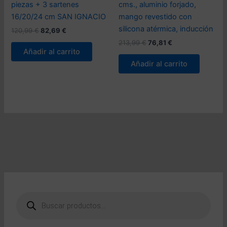
piezas + 3 sartenes
cms., aluminio forjado,
16/20/24 cm SAN IGNACIO
mango revestido con
silicona atérmica, inducción
El
El
120,99
€
82,69
€
precio
precio
El
El
213,99
€
76,81
€
original
actual
precio
precio
Añadir al carrito
era:
es:
original
actual
Añadir al carrito
120,99 €.
82,69 €.
era:
es:
213,99 €.
76,81 €.
B
ú
s
q