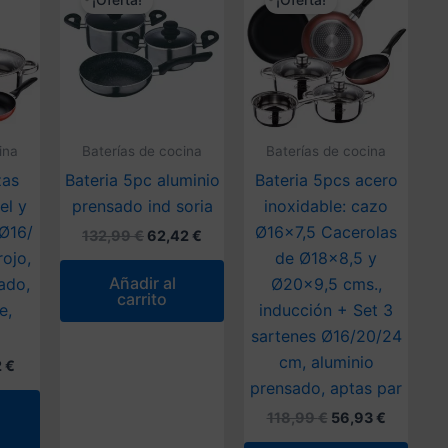
¡Oferta!
¡Oferta!
ina
Baterías de cocina
Baterías de cocina
zas
Bateria 5pc aluminio
Bateria 5pcs acero
el y
prensado ind soria
inoxidable: cazo
 Ø16/
Ø16×7,5 Cacerolas
El
El
132,99
€
62,42
€
precio
precio
ojo,
de Ø18×8,5 y
original
actual
Añadir al
ado,
Ø20×9,5 cms.,
era:
es:
carrito
132,99 €.
62,42 €.
e,
inducción + Set 3
sartenes Ø16/20/24
cm, aluminio
El
2
€
o
precio
prensado, aptas par
al
actual
El
El
118,99
€
56,93
€
es:
precio
precio
 €.
84,72 €.