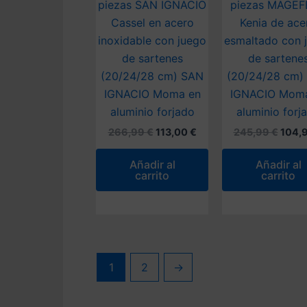
piezas SAN IGNACIO
piezas MAGEF
Cassel en acero
Kenia de ace
inoxidable con juego
esmaltado con 
de sartenes
de sartene
(20/24/28 cm) SAN
(20/24/28 cm)
IGNACIO Moma en
IGNACIO Mom
aluminio forjado
aluminio forj
El
El
El
266,99
€
113,00
€
245,99
€
104,
precio
precio
preci
original
actual
origin
Añadir al
Añadir al
era:
es:
era:
carrito
carrito
266,99 €.
113,00 €.
245,9
1
2
→