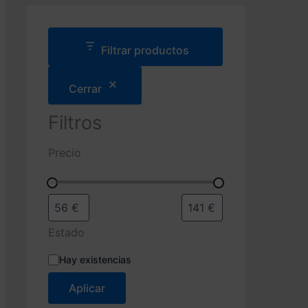
d
a
d
e
Filtrar productos
p
r
Cerrar
o
d
u
Filtros
c
t
Precio
o
s
Estado
E
Hay existencias
s
t
Aplicar
a