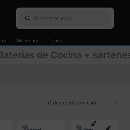
Búsqueda
de
productos
mpra
Mi cuenta
Tienda
Baterias de Cocina + sartene