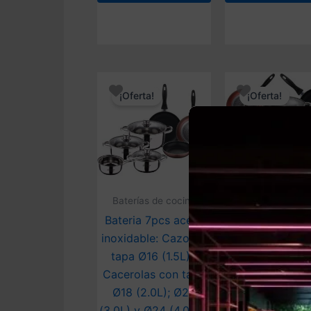
¡Oferta!
¡Oferta!
Baterías de cocina
Baterías de coc
Bateria 7pcs acero
Bateria de coci
inoxidable: Cazo sin
piezas SAN IG
tapa Ø16 (1.5L) /
Cassel en ac
Cacerolas con tapa
inoxidable con 
Ø18 (2.0L); Ø20
de sartene
(3.0L) y Ø24 (4.0L) y
(16/20/24 cm)