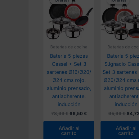
¡Oferta!
¡Oferta!
Baterías de cocina
Baterías de coc
Batería 5 piezas
Batería 5 pie
Cassel + Set 3
S.Ignacio Cass
sartenes Ø16/Ø20/
Set 3 sartenes
Ø24 cms rojo,
Ø20/Ø24 cms r
aluminio prensado,
aluminio prens
antiadherente,
antiadherent
inducción
inducción
El
El
El
78,99
€
66,50
€
95,99
€
84,7
precio
precio
preci
original
actual
origin
Añadir al
Añadir al
era:
es:
era:
carrito
carrito
78,99 €.
66,50 €.
95,99