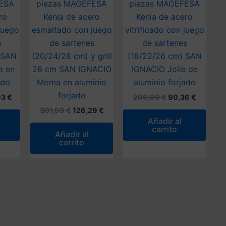
ESA
piezas MAGEFESA
piezas MAGEFESA
ro
Kenia de acero
Kenia de acero
juego
esmaltado con juego
vitrificado con juego
s
de sartenes
de sartenes
 SAN
(20/24/28 cm) y grill
(18/22/26 cm) SAN
a en
28 cm SAN IGNACIO
IGNACIO Jolie de
ado
Moma en aluminio
aluminio forjado
forjado
El
El
El
93
€
206,99
€
90,36
€
o
precio
precio
precio
El
El
301,99
€
126,29
€
al
actual
original
actual
precio
precio
Añadir al
es:
era:
es:
original
actual
carrito
9 €.
104,93 €.
206,99 €.
90,36 €.
Añadir al
era:
es:
carrito
301,99 €.
126,29 €.