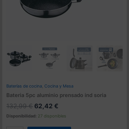
Baterías de cocina
,
Cocina y Mesa
Bateria 5pc aluminio prensado ind soria
El
El
132,99
€
62,42
€
precio
precio
Disponibilidad:
27 disponibles
original
actual