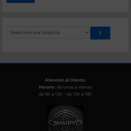
a
d
o
S
e
l
e
c
c
i
o
n
Atención al Cliente:
a
Horario:
de lunes a viernes
u
n
de 9h a 13h - de 15h a 18h
a
c
a
t
e
g