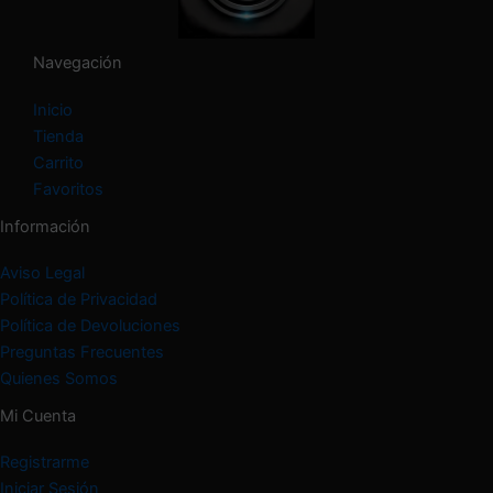
o
r
í
Navegación
a
Inicio
Tienda
Carrito
Favoritos
Información
Aviso Legal
Política de Privacidad
Política de Devoluciones
Preguntas Frecuentes
Quienes Somos
Mi Cuenta
Registrarme
Iniciar Sesión