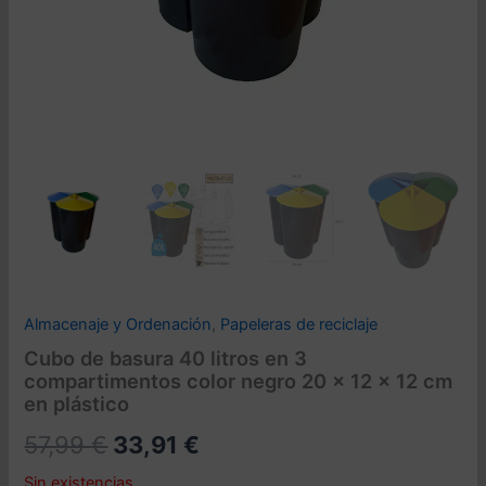
Almacenaje y Ordenación
,
Papeleras de reciclaje
Cubo de basura 40 litros en 3
compartimentos color negro 20 x 12 x 12 cm
en plástico
El
El
57,99
€
33,91
€
precio
precio
Sin existencias