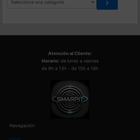
e
l
e
c
c
i
o
n
Atención al Cliente:
a
Horario:
de lunes a viernes
u
n
de 9h a 13h - de 15h a 18h
a
c
a
t
e
g
o
r
í
Navegación
a
Inicio