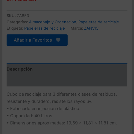
original
actual
SKU:
ZA853
era:
es:
Categorías:
Almacenaje y Ordenación
,
Papeleras de reciclaje
Etiqueta:
Papeleras de reciclaje
Marca:
ZANVIC
57,99 €.
33,91 €.
Añadir a Favoritos
Descripción
Valoraciones (0)
Cubo de reciclaje para 3 diferentes clases de residuos,
resistente y duradero, resiste los rayos uv.
• Fabricado en injeccion de plástico.
• Capacidad: 40 Litros.
• Dimensiones aproximadas: 19,69 x 11,81 x 11,81 cm.