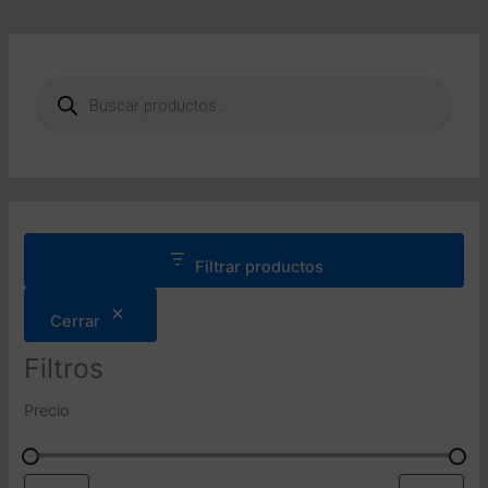
B
ú
s
q
u
e
d
a
d
Filtrar productos
e
p
Cerrar
r
o
Filtros
d
u
Precio
c
t
o
s