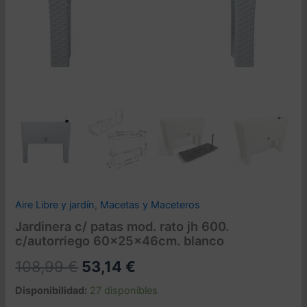
Aire Libre y jardín
,
Macetas y Maceteros
Jardinera c/ patas mod. rato jh 600.
c/autorriego 60x25x46cm. blanco
El
El
108,99
€
53,14
€
precio
precio
Disponibilidad:
27 disponibles