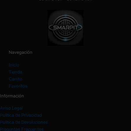
a
c
a
t
e
g
o
r
í
Navegación
a
Inicio
Tienda
Carrito
Favoritos
Información
Aviso Legal
Política de Privacidad
Política de Devoluciones
Preguntas Frecuentes